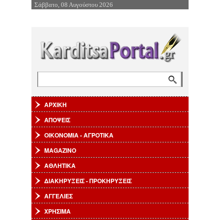
Σάββατο, 08 Αυγούστου 2026
Επιστροφή στην Πλοήγηση
Αναζήτηση
Φόρμα αναζήτησης
ΑΡΧΙΚΗ
ΑΠΟΨΕΙΣ
ΟΙΚΟΝΟΜΙΑ - ΑΓΡΟΤΙΚΑ
MAGAZINO
ΑΘΛΗΤΙΚΑ
ΔΙΑΚΗΡΥΞΕΙΣ - ΠΡΟΚΗΡΥΞΕΙΣ
ΑΓΓΕΛΙΕΣ
ΧΡΗΣΙΜΑ