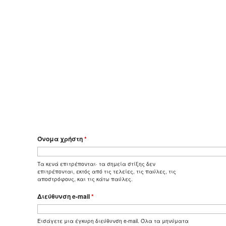
Όνομα χρήστη
*
Τα κενά επιτρέπονται· τα σημεία στίξης δεν
επιτρέπονται, εκτός από τις τελείες, τις παύλες, τις
αποστρόφους, και τις κάτω παύλες.
Διεύθυνση e-mail
*
Εισάγετε μια έγκυρη διεύθυνση e-mail. Όλα τα μηνύματα