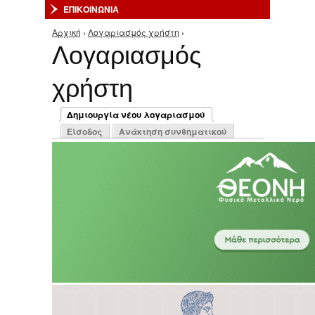
ΕΠΙΚΟΙΝΩΝΙΑ
Αρχική
›
Λογαριασμός χρήστη
›
Είστε εδώ
Λογαριασμός
χρήστη
Πρωτεύουσες καρτέλες
Δημιουργία νέου λογαριασμού
(ενεργή καρτέλα)
Είσοδος
Ανάκτηση συνθηματικού