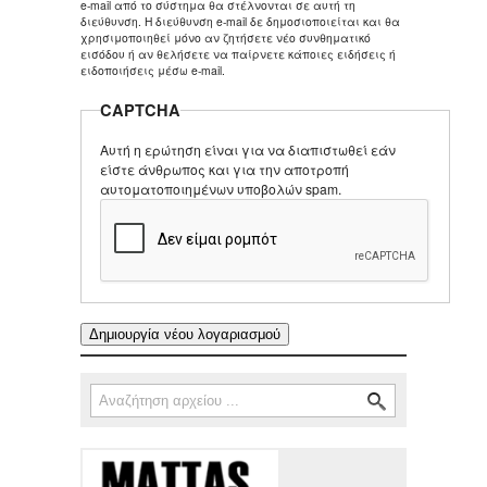
e-mail από το σύστημα θα στέλνονται σε αυτή τη
διεύθυνση. Η διεύθυνση e-mail δε δημοσιοποιείται και θα
χρησιμοποιηθεί μόνο αν ζητήσετε νέο συνθηματικό
εισόδου ή αν θελήσετε να παίρνετε κάποιες ειδήσεις ή
ειδοποιήσεις μέσω e-mail.
CAPTCHA
Αυτή η ερώτηση είναι για να διαπιστωθεί εάν
είστε άνθρωπος και για την αποτροπή
αυτοματοποιημένων υποβολών spam.
Αναζήτηση
Φόρμα αναζήτησης