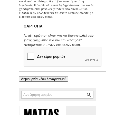
e-mail από το σύστημα θα στέλνονται σε αυτή τη
διεύθυνση. Η διεύθυνση e-mail δε δημοσιοποιείται και θα
χρησιμοποιηθεί μόνο αν ζητήσετε νέο συνθηματικό
εισόδου ή αν θελήσετε να παίρνετε κάποιες ειδήσεις ή
ειδοποιήσεις μέσω e-mail.
CAPTCHA
Αυτή η ερώτηση είναι για να διαπιστωθεί εάν
είστε άνθρωπος και για την αποτροπή
αυτοματοποιημένων υποβολών spam.
Αναζήτηση
Φόρμα αναζήτησης