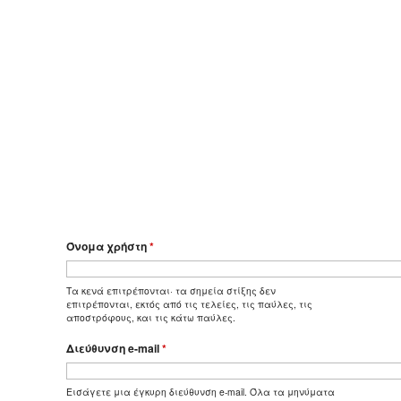
Όνομα χρήστη
*
Τα κενά επιτρέπονται· τα σημεία στίξης δεν
επιτρέπονται, εκτός από τις τελείες, τις παύλες, τις
αποστρόφους, και τις κάτω παύλες.
Διεύθυνση e-mail
*
Εισάγετε μια έγκυρη διεύθυνση e-mail. Όλα τα μηνύματα