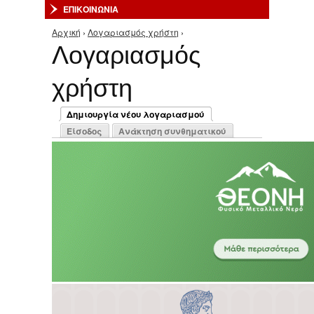
ΕΠΙΚΟΙΝΩΝΙΑ
Αρχική
›
Λογαριασμός χρήστη
›
Είστε εδώ
Λογαριασμός
χρήστη
Πρωτεύουσες καρτέλες
Δημιουργία νέου λογαριασμού
(ενεργή καρτέλα)
Είσοδος
Ανάκτηση συνθηματικού