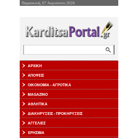
Παρασκευή, 07 Αυγούστου 2026
Επιστροφή στην Πλοήγηση
Αναζήτηση
Φόρμα αναζήτησης
ΑΡΧΙΚΗ
ΑΠΟΨΕΙΣ
ΟΙΚΟΝΟΜΙΑ - ΑΓΡΟΤΙΚΑ
MAGAZINO
ΑΘΛΗΤΙΚΑ
ΔΙΑΚΗΡΥΞΕΙΣ - ΠΡΟΚΗΡΥΞΕΙΣ
ΑΓΓΕΛΙΕΣ
ΧΡΗΣΙΜΑ