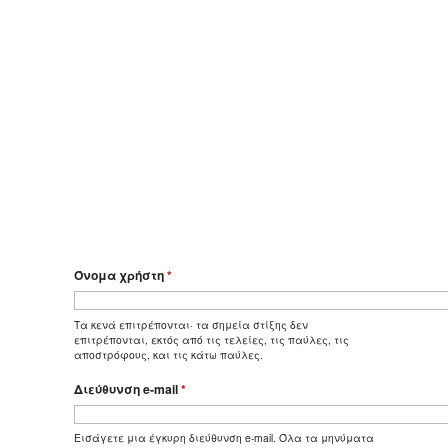
Όνομα χρήστη
*
Τα κενά επιτρέπονται· τα σημεία στίξης δεν
επιτρέπονται, εκτός από τις τελείες, τις παύλες, τις
αποστρόφους, και τις κάτω παύλες.
Διεύθυνση e-mail
*
Εισάγετε μια έγκυρη διεύθυνση e-mail. Όλα τα μηνύματα