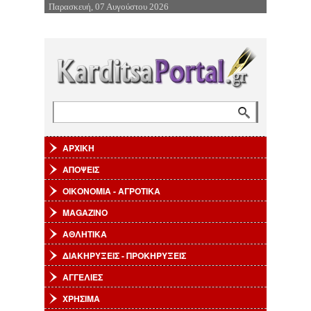
Παρασκευή, 07 Αυγούστου 2026
Επιστροφή στην Πλοήγηση
Αναζήτηση
Φόρμα αναζήτησης
ΑΡΧΙΚΗ
ΑΠΟΨΕΙΣ
ΟΙΚΟΝΟΜΙΑ - ΑΓΡΟΤΙΚΑ
MAGAZINO
ΑΘΛΗΤΙΚΑ
ΔΙΑΚΗΡΥΞΕΙΣ - ΠΡΟΚΗΡΥΞΕΙΣ
ΑΓΓΕΛΙΕΣ
ΧΡΗΣΙΜΑ