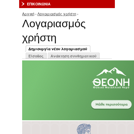
ΕΠΙΚΟΙΝΩΝΙΑ
Αρχική
›
Λογαριασμός χρήστη
›
Είστε εδώ
Λογαριασμός
χρήστη
Πρωτεύουσες καρτέλες
Δημιουργία νέου λογαριασμού
(ενεργή καρτέλα)
Είσοδος
Ανάκτηση συνθηματικού