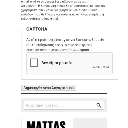
e-mail από το σύστημα θα στέλνονται σε αυτή τη
διεύθυνση. Η διεύθυνση e-mail δε δημοσιοποιείται και θα
χρησιμοποιηθεί μόνο αν ζητήσετε νέο συνθηματικό
εισόδου ή αν θελήσετε να παίρνετε κάποιες ειδήσεις ή
ειδοποιήσεις μέσω e-mail.
CAPTCHA
Αυτή η ερώτηση είναι για να διαπιστωθεί εάν
είστε άνθρωπος και για την αποτροπή
αυτοματοποιημένων υποβολών spam.
Αναζήτηση
Φόρμα αναζήτησης