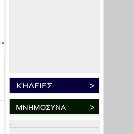
 e-
.
.