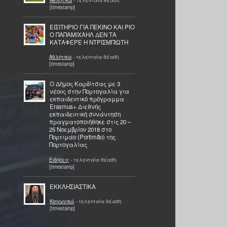
[timestamp]
ΕΙΣΙΤΗΡΙΟ ΓΙΑ ΠΕΚΙΝΟ ΚΑΙ ΡΙΟ
Ο ΠΑΠΑΜΙΧΑΗΛ ΔΕΝ ΤΑ
ΚΑΤΑΦΕΡΕ Η ΝΤΡΙΣΜΠΙΩΤΗ
Αθλητικά
- τελευταία θέαση
[timestamp]
Ο Δήμος Καρδίτσας με 3
νέους στην Πορτογαλία για
εκπαιδευτικό πρόγραμμα
Erasmus+ Διεθνής
εκπαιδευτική συνάντηση
πραγματοποιήθηκε στις 20 –
25 Νοεμβρίου 2018 στο
Πορτιμάο (Portimão) της
Πορτογαλίας
Ειδήσεις
- τελευταία θέαση
[timestamp]
ΕΚΚΛΗΣΙΑΣΤΙΚΑ
Κοινωνικά
- τελευταία θέαση
[timestamp]