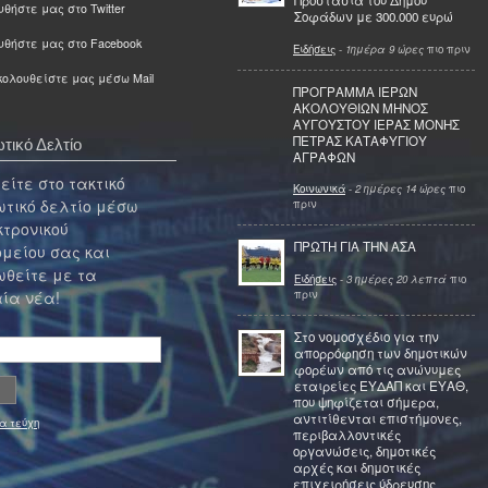
Προστασία του Δήμου
θήστε μας στο Twitter
Σοφάδων με 300.000 ευρώ
υθήστε μας στο Facebook
Ειδήσεις
-
1ημέρα 9 ώρες
πιο πριν
ολουθείστε μας μέσω Mail
ΠΡΟΓΡΑΜΜΑ ΙΕΡΩΝ
ΑΚΟΛΟΥΘΙΩΝ ΜΗΝΟΣ
ΑΥΓΟΥΣΤΟΥ ΙΕΡΑΣ ΜΟΝΗΣ
ΠΕΤΡΑΣ ΚΑΤΑΦΥΓΙΟΥ
τικό Δελτίο
ΑΓΡΑΦΩΝ
ίτε στο τακτικό
Κοινωνικά
-
2 ημέρες 14 ώρες
πιο
τικό δελτίο μέσω
πριν
κτρονικού
ΠΡΩΤΗ ΓΙΑ ΤΗΝ ΑΣΑ
μείου σας και
θείτε με τα
Ειδήσεις
-
3 ημέρες 20 λεπτά
πιο
πριν
ία νέα!
Στο νομοσχέδιο για την
απορρόφηση των δημοτικών
φορέων από τις ανώνυμες
εταιρείες ΕΥΔΑΠ και ΕΥΑΘ,
που ψηφίζεται σήμερα,
αντιτίθενται επιστήμονες,
α τεύχη
περιβαλλοντικές
οργανώσεις, δημοτικές
αρχές και δημοτικές
επιχειρήσεις ύδρευσης