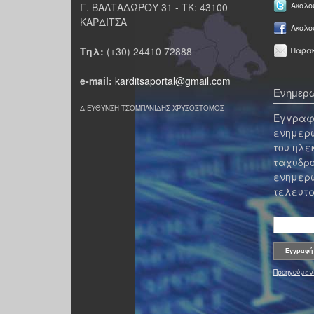
Γ. ΒΑΛΤΑΔΩΡΟΥ 31 - ΤΚ: 43100
Ακολου
ΚΑΡΔΙΤΣΑ
Ακολο
Τηλ:
(+30) 24410 72888
Παρακ
e-mail:
karditsaportal@gmail.com
Ενημερω
ΔΙΕΥΘΥΝΣΗ ΤΣΟΜΠΑΝΙΔΗΣ ΧΡΥΣΟΣΤΟΜΟΣ
Εγγραφε
ενημερω
του ηλε
ταχυδρο
ενημερω
τελευτα
Προηγούμεν