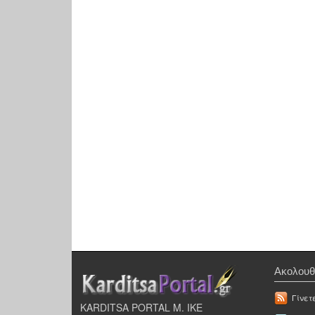
Ακολουθ
Γίνετ
KARDITSA PORTAL Μ. ΙΚΕ