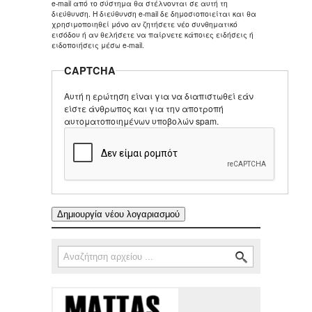
e-mail από το σύστημα θα στέλνονται σε αυτή τη
διεύθυνση. Η διεύθυνση e-mail δε δημοσιοποιείται και θα
χρησιμοποιηθεί μόνο αν ζητήσετε νέο συνθηματικό
εισόδου ή αν θελήσετε να παίρνετε κάποιες ειδήσεις ή
ειδοποιήσεις μέσω e-mail.
CAPTCHA
Αυτή η ερώτηση είναι για να διαπιστωθεί εάν
είστε άνθρωπος και για την αποτροπή
αυτοματοποιημένων υποβολών spam.
Αναζήτηση
Φόρμα αναζήτησης