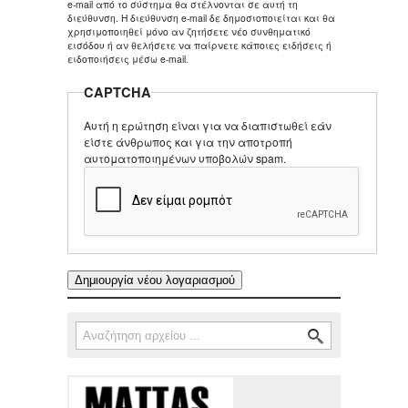
e-mail από το σύστημα θα στέλνονται σε αυτή τη
διεύθυνση. Η διεύθυνση e-mail δε δημοσιοποιείται και θα
χρησιμοποιηθεί μόνο αν ζητήσετε νέο συνθηματικό
εισόδου ή αν θελήσετε να παίρνετε κάποιες ειδήσεις ή
ειδοποιήσεις μέσω e-mail.
CAPTCHA
Αυτή η ερώτηση είναι για να διαπιστωθεί εάν
είστε άνθρωπος και για την αποτροπή
αυτοματοποιημένων υποβολών spam.
Αναζήτηση
Φόρμα αναζήτησης