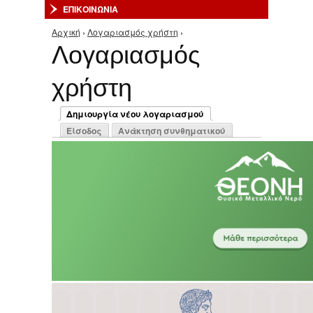
ΕΠΙΚΟΙΝΩΝΙΑ
Αρχική
›
Λογαριασμός χρήστη
›
Είστε εδώ
Λογαριασμός
χρήστη
Πρωτεύουσες καρτέλες
Δημιουργία νέου λογαριασμού
(ενεργή καρτέλα)
Είσοδος
Ανάκτηση συνθηματικού