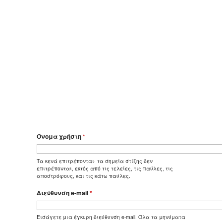
Όνομα χρήστη
*
Τα κενά επιτρέπονται· τα σημεία στίξης δεν
επιτρέπονται, εκτός από τις τελείες, τις παύλες, τις
αποστρόφους, και τις κάτω παύλες.
Διεύθυνση e-mail
*
Εισάγετε μια έγκυρη διεύθυνση e-mail. Όλα τα μηνύματα