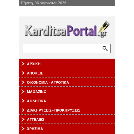
Πέμπτη, 06 Αυγούστου 2026
Επιστροφή στην Πλοήγηση
Αναζήτηση
Φόρμα αναζήτησης
ΑΡΧΙΚΗ
ΑΠΟΨΕΙΣ
ΟΙΚΟΝΟΜΙΑ - ΑΓΡΟΤΙΚΑ
MAGAZINO
ΑΘΛΗΤΙΚΑ
ΔΙΑΚΗΡΥΞΕΙΣ - ΠΡΟΚΗΡΥΞΕΙΣ
ΑΓΓΕΛΙΕΣ
ΧΡΗΣΙΜΑ