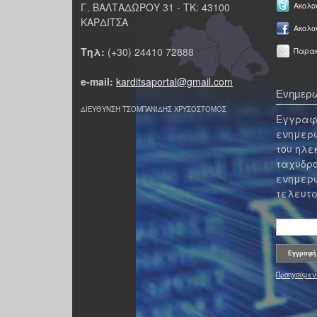
Γ. ΒΑΛΤΑΔΩΡΟΥ 31 - ΤΚ: 43100
Ακολου
ΚΑΡΔΙΤΣΑ
Ακολο
Τηλ:
(+30) 24410 72888
Παρακ
e-mail:
karditsaportal@gmail.com
Ενημερω
ΔΙΕΥΘΥΝΣΗ ΤΣΟΜΠΑΝΙΔΗΣ ΧΡΥΣΟΣΤΟΜΟΣ
Εγγραφε
ενημερω
του ηλε
ταχυδρο
ενημερω
τελευτα
Προηγούμεν