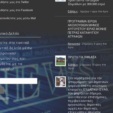
Προστασία του Δήμου
θήστε μας στο Twitter
Σοφάδων με 300.000 ευρώ
υθήστε μας στο Facebook
Ειδήσεις
-
1ημέρα 1 ώρα
πιο πριν
ολουθείστε μας μέσω Mail
ΠΡΟΓΡΑΜΜΑ ΙΕΡΩΝ
ΑΚΟΛΟΥΘΙΩΝ ΜΗΝΟΣ
ΑΥΓΟΥΣΤΟΥ ΙΕΡΑΣ ΜΟΝΗΣ
ΠΕΤΡΑΣ ΚΑΤΑΦΥΓΙΟΥ
τικό Δελτίο
ΑΓΡΑΦΩΝ
ίτε στο τακτικό
Κοινωνικά
-
2 ημέρες 5 ώρες
πιο
τικό δελτίο μέσω
πριν
κτρονικού
ΠΡΩΤΗ ΓΙΑ ΤΗΝ ΑΣΑ
μείου σας και
θείτε με τα
Ειδήσεις
-
2 ημέρες 15 ώρες
πιο
πριν
ία νέα!
Στο νομοσχέδιο για την
απορρόφηση των δημοτικών
φορέων από τις ανώνυμες
εταιρείες ΕΥΔΑΠ και ΕΥΑΘ,
που ψηφίζεται σήμερα,
αντιτίθενται επιστήμονες,
α τεύχη
περιβαλλοντικές
οργανώσεις, δημοτικές
αρχές και δημοτικές
επιχειρήσεις ύδρευσης