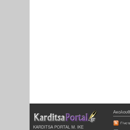
Ακολουθ
Γίνετ
KARDITSA PORTAL Μ. ΙΚΕ