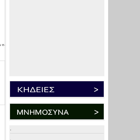
 e-
.
.