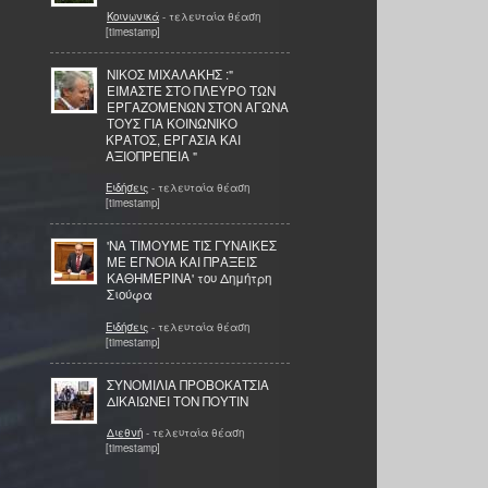
Κοινωνικά
- τελευταία θέαση
[timestamp]
ΝΙΚΟΣ ΜΙΧΑΛΑΚΗΣ :"
ΕΙΜΑΣΤΕ ΣΤΟ ΠΛΕΥΡΟ ΤΩΝ
ΕΡΓΑΖΟΜΕΝΩΝ ΣΤΟΝ ΑΓΩΝΑ
ΤΟΥΣ ΓΙΑ ΚΟΙΝΩΝΙΚΟ
ΚΡΑΤΟΣ, ΕΡΓΑΣΙΑ ΚΑΙ
ΑΞΙΟΠΡΕΠΕΙΑ "
Ειδήσεις
- τελευταία θέαση
[timestamp]
'ΝΑ ΤΙΜΟΥΜΕ ΤΙΣ ΓΥΝΑΙΚΕΣ
ΜΕ ΕΓΝΟΙΑ ΚΑΙ ΠΡΑΞΕΙΣ
ΚΑΘΗΜΕΡΙΝΑ' του Δημήτρη
Σιούφα
Ειδήσεις
- τελευταία θέαση
[timestamp]
ΣΥΝΟΜΙΛΙΑ ΠΡΟΒΟΚΑΤΣΙΑ
ΔΙΚΑΙΩΝΕΙ ΤΟΝ ΠΟΥΤΙΝ
Διεθνή
- τελευταία θέαση
[timestamp]