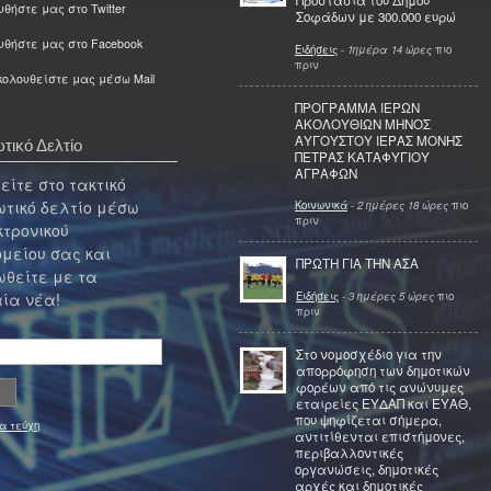
Προστασία του Δήμου
θήστε μας στο Twitter
Σοφάδων με 300.000 ευρώ
υθήστε μας στο Facebook
Ειδήσεις
-
1ημέρα 14 ώρες
πιο
πριν
ολουθείστε μας μέσω Mail
ΠΡΟΓΡΑΜΜΑ ΙΕΡΩΝ
ΑΚΟΛΟΥΘΙΩΝ ΜΗΝΟΣ
ΑΥΓΟΥΣΤΟΥ ΙΕΡΑΣ ΜΟΝΗΣ
τικό Δελτίο
ΠΕΤΡΑΣ ΚΑΤΑΦΥΓΙΟΥ
ΑΓΡΑΦΩΝ
ίτε στο τακτικό
τικό δελτίο μέσω
Κοινωνικά
-
2 ημέρες 18 ώρες
πιο
πριν
κτρονικού
μείου σας και
ΠΡΩΤΗ ΓΙΑ ΤΗΝ ΑΣΑ
θείτε με τα
Ειδήσεις
-
3 ημέρες 5 ώρες
πιο
ία νέα!
πριν
Στο νομοσχέδιο για την
απορρόφηση των δημοτικών
φορέων από τις ανώνυμες
εταιρείες ΕΥΔΑΠ και ΕΥΑΘ,
που ψηφίζεται σήμερα,
α τεύχη
αντιτίθενται επιστήμονες,
περιβαλλοντικές
οργανώσεις, δημοτικές
αρχές και δημοτικές