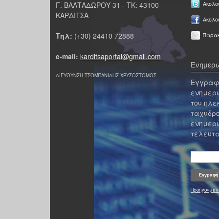
Γ. ΒΑΛΤΑΔΩΡΟΥ 31 - ΤΚ: 43100
Ακολου
ΚΑΡΔΙΤΣΑ
Ακολο
Τηλ:
(+30) 24410 72888
Παρακ
e-mail:
karditsaportal@gmail.com
Ενημερω
ΔΙΕΥΘΥΝΣΗ ΤΣΟΜΠΑΝΙΔΗΣ ΧΡΥΣΟΣΤΟΜΟΣ
Εγγραφε
ενημερω
του ηλε
ταχυδρο
ενημερω
τελευτα
Προηγούμεν