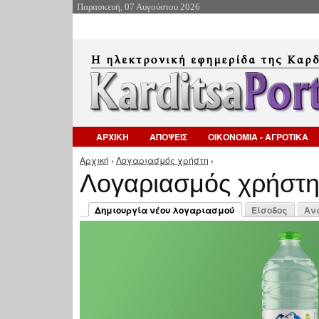
Παρασκευή, 07 Αυγούστου 2026
ΑΡΧΙΚΗ
ΑΠΟΨΕΙΣ
ΟΙΚΟΝΟΜΙΑ - ΑΓΡΟΤΙΚΑ
Αρχική
›
Λογαριασμός χρήστη
›
Είστε εδώ
Λογαριασμός χρήστ
Πρωτεύουσες καρτέλες
Δημιουργία νέου λογαριασμού
Είσοδος
Αν
(ενεργή καρτέλα)