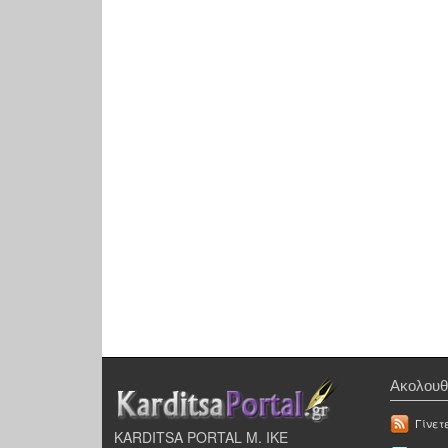
Ακολουθ
Γίνετ
KARDITSA PORTAL Μ. ΙΚΕ