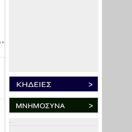
 e-
.
.