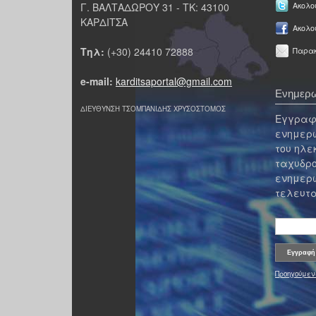
Γ. ΒΑΛΤΑΔΩΡΟΥ 31 - ΤΚ: 43100
Ακολου
ΚΑΡΔΙΤΣΑ
Ακολο
Τηλ:
(+30) 24410 72888
Παρακ
e-mail:
karditsaportal@gmail.com
Ενημερω
ΔΙΕΥΘΥΝΣΗ ΤΣΟΜΠΑΝΙΔΗΣ ΧΡΥΣΟΣΤΟΜΟΣ
Εγγραφε
ενημερω
του ηλε
ταχυδρο
ενημερω
τελευτα
Προηγούμεν