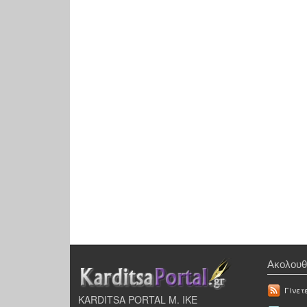
Ακολουθ
Γίνετ
KARDITSA PORTAL Μ. ΙΚΕ