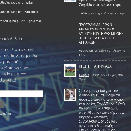
Προστασία του Δήμου
θήστε μας στο Twitter
Σοφάδων με 300.000 ευρώ
υθήστε μας στο Facebook
Ειδήσεις
-
1ημέρα 6 ώρες
πιο πριν
ολουθείστε μας μέσω Mail
ΠΡΟΓΡΑΜΜΑ ΙΕΡΩΝ
ΑΚΟΛΟΥΘΙΩΝ ΜΗΝΟΣ
ΑΥΓΟΥΣΤΟΥ ΙΕΡΑΣ ΜΟΝΗΣ
ΠΕΤΡΑΣ ΚΑΤΑΦΥΓΙΟΥ
τικό Δελτίο
ΑΓΡΑΦΩΝ
ίτε στο τακτικό
Κοινωνικά
-
2 ημέρες 11 ώρες
πιο
τικό δελτίο μέσω
πριν
κτρονικού
ΠΡΩΤΗ ΓΙΑ ΤΗΝ ΑΣΑ
μείου σας και
θείτε με τα
Ειδήσεις
-
2 ημέρες 21 ώρες
πιο
πριν
ία νέα!
Στο νομοσχέδιο για την
απορρόφηση των δημοτικών
φορέων από τις ανώνυμες
εταιρείες ΕΥΔΑΠ και ΕΥΑΘ,
που ψηφίζεται σήμερα,
αντιτίθενται επιστήμονες,
α τεύχη
περιβαλλοντικές
οργανώσεις, δημοτικές
αρχές και δημοτικές
επιχειρήσεις ύδρευσης