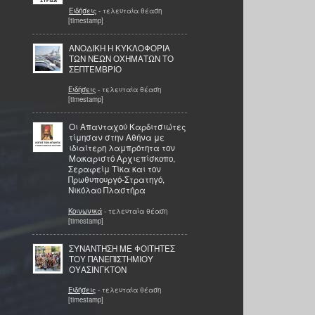
Ειδήσεις
- τελευταία θέαση
[timestamp]
ΑΝΟΔΙΚΗ Η ΚΥΚΛΟΦΟΡΙΑ
ΤΩΝ ΝΕΩΝ ΟΧΗΜΑΤΩΝ ΤΟ
ΣΕΠΤΕΜΒΡΙΟ
Ειδήσεις
- τελευταία θέαση
[timestamp]
Οι Απανταχού Καρδιτσιώτες
τίμησαν στην Αθήνα με
ιδιαίτερη λαμπρότητα τον
Μακαριστό Αρχιεπίσκοπο,
Σεραφείμ Τίκα και τον
Πρωθυπουργό-Στρατηγό,
Νικόλαο Πλαστήρα
Κοινωνικά
- τελευταία θέαση
[timestamp]
ΣΥΝΑΝΤΗΣΗ ΜΕ ΦΟΙΤΗΤΕΣ
ΤΟΥ ΠΑΝΕΠΙΣΤΗΜΙΟΥ
ΟΥΑΣΙΝΓΚΤΟΝ
Ειδήσεις
- τελευταία θέαση
[timestamp]