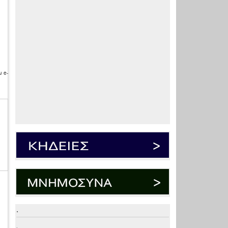
 e-
.
.