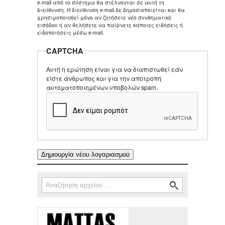
e-mail από το σύστημα θα στέλνονται σε αυτή τη
διεύθυνση. Η διεύθυνση e-mail δε δημοσιοποιείται και θα
χρησιμοποιηθεί μόνο αν ζητήσετε νέο συνθηματικό
εισόδου ή αν θελήσετε να παίρνετε κάποιες ειδήσεις ή
ειδοποιήσεις μέσω e-mail.
CAPTCHA
Αυτή η ερώτηση είναι για να διαπιστωθεί εάν
είστε άνθρωπος και για την αποτροπή
αυτοματοποιημένων υποβολών spam.
Αναζήτηση
Φόρμα αναζήτησης