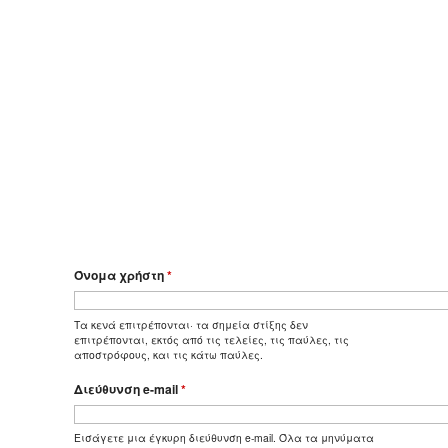
Όνομα χρήστη
*
Τα κενά επιτρέπονται· τα σημεία στίξης δεν
επιτρέπονται, εκτός από τις τελείες, τις παύλες, τις
αποστρόφους, και τις κάτω παύλες.
Διεύθυνση e-mail
*
Εισάγετε μια έγκυρη διεύθυνση e-mail. Όλα τα μηνύματα