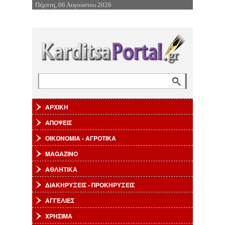
Πέμπτη, 06 Αυγούστου 2026
Επιστροφή στην Πλοήγηση
Αναζήτηση
Φόρμα αναζήτησης
ΑΡΧΙΚΗ
ΑΠΟΨΕΙΣ
ΟΙΚΟΝΟΜΙΑ - ΑΓΡΟΤΙΚΑ
MAGAZINO
ΑΘΛΗΤΙΚΑ
ΔΙΑΚΗΡΥΞΕΙΣ - ΠΡΟΚΗΡΥΞΕΙΣ
ΑΓΓΕΛΙΕΣ
ΧΡΗΣΙΜΑ