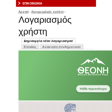
ΕΠΙΚΟΙΝΩΝΙΑ
Αρχική
›
Λογαριασμός χρήστη
›
Είστε εδώ
Λογαριασμός
χρήστη
Πρωτεύουσες καρτέλες
Δημιουργία νέου λογαριασμού
(ενεργή καρτέλα)
Είσοδος
Ανάκτηση συνθηματικού