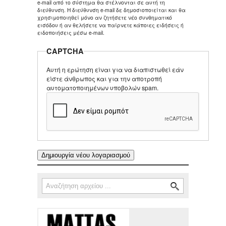
e-mail από το σύστημα θα στέλνονται σε αυτή τη
διεύθυνση. Η διεύθυνση e-mail δε δημοσιοποιείται και θα
χρησιμοποιηθεί μόνο αν ζητήσετε νέο συνθηματικό
εισόδου ή αν θελήσετε να παίρνετε κάποιες ειδήσεις ή
ειδοποιήσεις μέσω e-mail.
CAPTCHA
Αυτή η ερώτηση είναι για να διαπιστωθεί εάν
είστε άνθρωπος και για την αποτροπή
αυτοματοποιημένων υποβολών spam.
Αναζήτηση
Φόρμα αναζήτησης