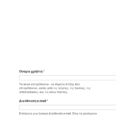
Όνομα χρήστη
*
Τα κενά επιτρέπονται· τα σημεία στίξης δεν
επιτρέπονται, εκτός από τις τελείες, τις παύλες, τις
αποστρόφους, και τις κάτω παύλες.
Διεύθυνση e-mail
*
Εισάγετε μια έγκυρη διεύθυνση e-mail. Όλα τα μηνύματα