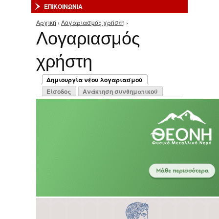
ΕΠΙΚΟΙΝΩΝΙΑ
Αρχική
›
Λογαριασμός χρήστη
›
Είστε εδώ
Λογαριασμός
χρήστη
Πρωτεύουσες καρτέλες
Δημιουργία νέου λογαριασμού
(ενεργή καρτέλα)
Είσοδος
Ανάκτηση συνθηματικού