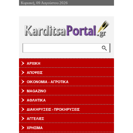
Κυριακή, 09 Αυγούστου 2026
Επιστροφή στην Πλοήγηση
Αναζήτηση
Φόρμα αναζήτησης
ΑΡΧΙΚΗ
ΑΠΟΨΕΙΣ
ΟΙΚΟΝΟΜΙΑ - ΑΓΡΟΤΙΚΑ
MAGAZINO
ΑΘΛΗΤΙΚΑ
ΔΙΑΚΗΡΥΞΕΙΣ - ΠΡΟΚΗΡΥΞΕΙΣ
ΑΓΓΕΛΙΕΣ
ΧΡΗΣΙΜΑ