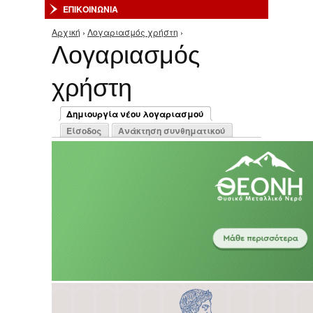
ΕΠΙΚΟΙΝΩΝΙΑ
Αρχική
›
Λογαριασμός χρήστη
›
Είστε εδώ
Λογαριασμός
χρήστη
Πρωτεύουσες καρτέλες
Δημιουργία νέου λογαριασμού
(ενεργή καρτέλα)
Είσοδος
Ανάκτηση συνθηματικού