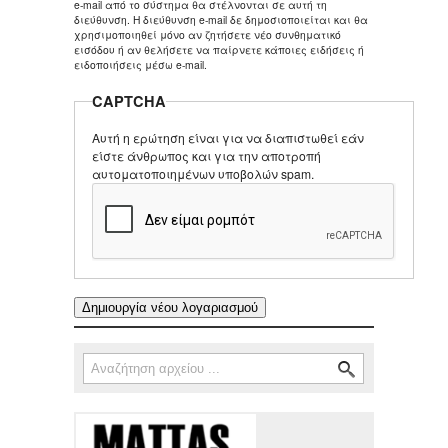
e-mail από το σύστημα θα στέλνονται σε αυτή τη
διεύθυνση. Η διεύθυνση e-mail δε δημοσιοποιείται και θα
χρησιμοποιηθεί μόνο αν ζητήσετε νέο συνθηματικό
εισόδου ή αν θελήσετε να παίρνετε κάποιες ειδήσεις ή
ειδοποιήσεις μέσω e-mail.
CAPTCHA
Αυτή η ερώτηση είναι για να διαπιστωθεί εάν
είστε άνθρωπος και για την αποτροπή
αυτοματοποιημένων υποβολών spam.
Αναζήτηση
Φόρμα αναζήτησης