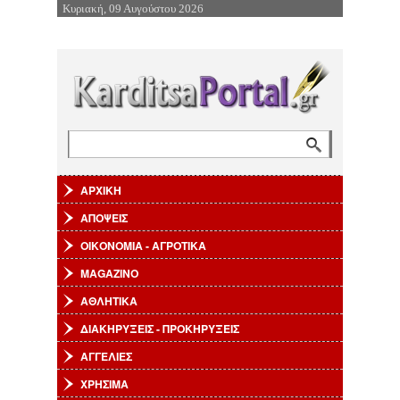
Κυριακή, 09 Αυγούστου 2026
Επιστροφή στην Πλοήγηση
Αναζήτηση
Φόρμα αναζήτησης
ΑΡΧΙΚΗ
ΑΠΟΨΕΙΣ
ΟΙΚΟΝΟΜΙΑ - ΑΓΡΟΤΙΚΑ
MAGAZINO
ΑΘΛΗΤΙΚΑ
ΔΙΑΚΗΡΥΞΕΙΣ - ΠΡΟΚΗΡΥΞΕΙΣ
ΑΓΓΕΛΙΕΣ
ΧΡΗΣΙΜΑ