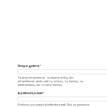
Όνομα χρήστη
*
Τα κενά επιτρέπονται· τα σημεία στίξης δεν
επιτρέπονται, εκτός από τις τελείες, τις παύλες, τις
αποστρόφους, και τις κάτω παύλες.
Διεύθυνση e-mail
*
Εισάγετε μια έγκυρη διεύθυνση e-mail. Όλα τα μηνύματα