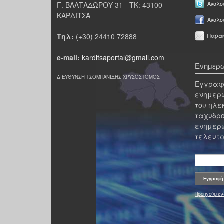
Γ. ΒΑΛΤΑΔΩΡΟΥ 31 - ΤΚ: 43100
Ακολου
ΚΑΡΔΙΤΣΑ
Ακολο
Τηλ:
(+30) 24410 72888
Παρακ
e-mail:
karditsaportal@gmail.com
Ενημερω
ΔΙΕΥΘΥΝΣΗ ΤΣΟΜΠΑΝΙΔΗΣ ΧΡΥΣΟΣΤΟΜΟΣ
Εγγραφε
ενημερω
του ηλε
ταχυδρο
ενημερω
τελευτα
Προηγούμεν