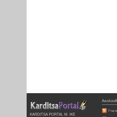
Ακολουθ
Γίνετ
KARDITSA PORTAL Μ. ΙΚΕ