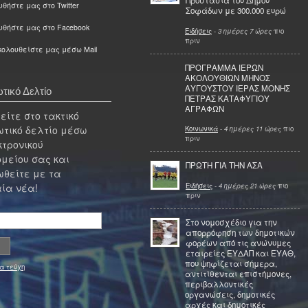
Προστασία του Δήμου
θήστε μας στο Twitter
Σοφάδων με 300.000 ευρώ
υθήστε μας στο Facebook
Ειδήσεις
-
3 ημέρες 7 ώρες
πιο
πριν
ολουθείστε μας μέσω Mail
ΠΡΟΓΡΑΜΜΑ ΙΕΡΩΝ
ΑΚΟΛΟΥΘΙΩΝ ΜΗΝΟΣ
ΑΥΓΟΥΣΤΟΥ ΙΕΡΑΣ ΜΟΝΗΣ
τικό Δελτίο
ΠΕΤΡΑΣ ΚΑΤΑΦΥΓΙΟΥ
ΑΓΡΑΦΩΝ
ίτε στο τακτικό
τικό δελτίο μέσω
Κοινωνικά
-
4 ημέρες 11 ώρες
πιο
πριν
κτρονικού
μείου σας και
ΠΡΩΤΗ ΓΙΑ ΤΗΝ ΑΣΑ
θείτε με τα
Ειδήσεις
-
4 ημέρες 21 ώρες
πιο
ία νέα!
πριν
Στο νομοσχέδιο για την
απορρόφηση των δημοτικών
φορέων από τις ανώνυμες
εταιρείες ΕΥΔΑΠ και ΕΥΑΘ,
που ψηφίζεται σήμερα,
α τεύχη
αντιτίθενται επιστήμονες,
περιβαλλοντικές
οργανώσεις, δημοτικές
αρχές και δημοτικές