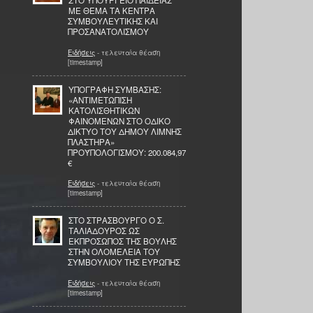
ΣΤΟ ΥΠΟΥΡΓΕΙΟ ΠΑΙΔΕΙΑΣ
ΜΕ ΘΕΜΑ ΤΑ ΚΕΝΤΡΑ
ΣΥΜΒΟΥΛΕΥΤΙΚΗΣ ΚΑΙ
ΠΡΟΣΑΝΑΤΟΛΙΣΜΟΥ
Ειδήσεις
- τελευταία θέαση
[timestamp]
ΥΠΟΓΡΑΦΗ ΣΥΜΒΑΣΗΣ:
«ΑΝΤΙΜΕΤΩΠΙΣΗ
ΚΑΤΟΛΙΣΘΗΤΙΚΩΝ
ΦΑΙΝΟΜΕΝΩΝ ΣΤΟ ΟΔΙΚΟ
ΔΙΚΤΥΟ ΤΟΥ ΔΗΜΟΥ ΛΙΜΝΗΣ
ΠΛΑΣΤΗΡΑ»
ΠΡΟΫΠΟΛΟΓΙΣΜΟΥ: 200.084,97
€
Ειδήσεις
- τελευταία θέαση
[timestamp]
ΣΤΟ ΣΤΡΑΣΒΟΥΡΓΟ Ο Σ.
ΤΑΛΙΑΔΟΥΡΟΣ ΩΣ
ΕΚΠΡΟΣΩΠΟΣ ΤΗΣ ΒΟΥΛΗΣ
ΣΤΗΝ ΟΛΟΜΕΛΕΙΑ ΤΟΥ
ΣΥΜΒΟΥΛΙΟΥ ΤΗΣ ΕΥΡΩΠΗΣ
Ειδήσεις
- τελευταία θέαση
[timestamp]