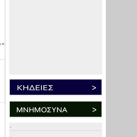
 e-
.
.