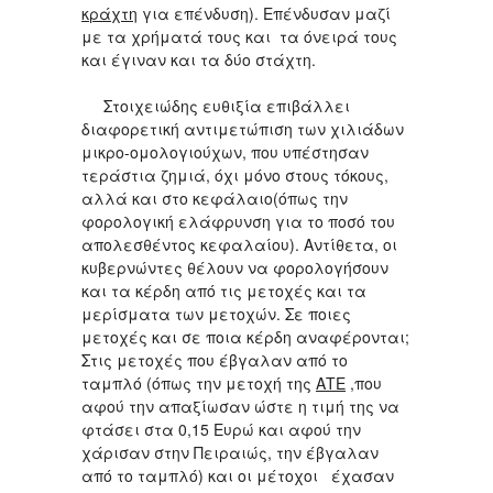
κράχτη
για επένδυση). Επένδυσαν μαζί
με τα χρήματά τους και τα όνειρά τους
και έγιναν και τα δύο στάχτη.
Στοιχειώδης ευθιξία επιβάλλει
διαφορετική αντιμετώπιση των χιλιάδων
μικρο-ομολογιούχων, που υπέστησαν
τεράστια ζημιά, όχι μόνο στους τόκους,
αλλά και στο κεφάλαιο(όπως την
φορολογική ελάφρυνση για το ποσό του
απολεσθέντος κεφαλαίου). Αντίθετα, οι
κυβερνώντες θέλουν να φορολογήσουν
και τα κέρδη από τις μετοχές και τα
μερίσματα των μετοχών. Σε ποιες
μετοχές και σε ποια κέρδη αναφέρονται;
Στις μετοχές που έβγαλαν από το
ταμπλό (όπως την μετοχή της
ΑΤΕ
,που
αφού την απαξίωσαν ώστε η τιμή της να
φτάσει στα 0,15 Ευρώ και αφού την
χάρισαν στην Πειραιώς, την έβγαλαν
από το ταμπλό) και οι μέτοχοι έχασαν