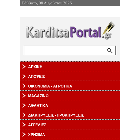
Σάββατο, 08 Αυγούστου 2026
Επιστροφή στην Πλοήγηση
Αναζήτηση
Φόρμα αναζήτησης
ΑΡΧΙΚΗ
ΑΠΟΨΕΙΣ
ΟΙΚΟΝΟΜΙΑ - ΑΓΡΟΤΙΚΑ
MAGAZINO
ΑΘΛΗΤΙΚΑ
ΔΙΑΚΗΡΥΞΕΙΣ - ΠΡΟΚΗΡΥΞΕΙΣ
ΑΓΓΕΛΙΕΣ
ΧΡΗΣΙΜΑ