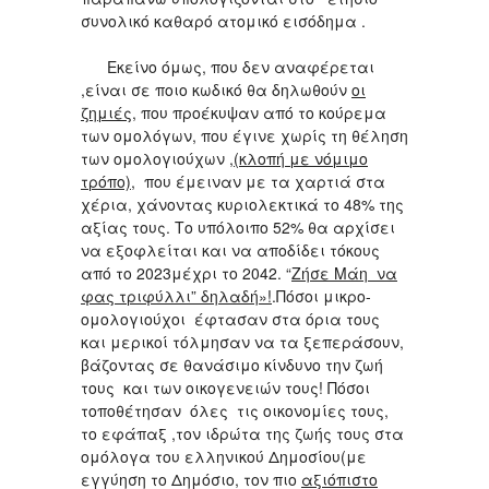
συνολικό καθαρό ατομικό εισόδημα .
Εκείνο όμως, που δεν αναφέρεται
,είναι σε πoιο κωδικό θα δηλωθούν
οι
ζημιές,
που προέκυψαν από το κούρεμα
των ομολόγων, που έγινε χωρίς τη θέληση
των ομολογιούχων ,
(κλοπή με νόμιμο
τρόπο)
, που έμειναν με τα χαρτιά στα
χέρια, χάνοντας κυριολεκτικά το 48% της
αξίας τους. Το υπόλοιπο 52% θα αρχίσει
να εξοφλείται και να αποδίδει τόκους
από το 2023μέχρι το 2042. “
Ζήσε Μάη να
φας τριφύλλι” δηλαδή»!
.Πόσοι μικρο-
ομολογιούχοι έφτασαν στα όρια τους
και μερικοί τόλμησαν να τα ξεπεράσουν,
βάζοντας σε θανάσιμο κίνδυνο την ζωή
τους και των οικογενειών τους! Πόσοι
τοποθέτησαν όλες τις οικονομίες τους,
το εφάπαξ ,τον ιδρώτα της ζωής τους στα
ομόλογα του ελληνικού Δημοσίου(με
εγγύηση το Δημόσιο, τον πιο
αξιόπιστο