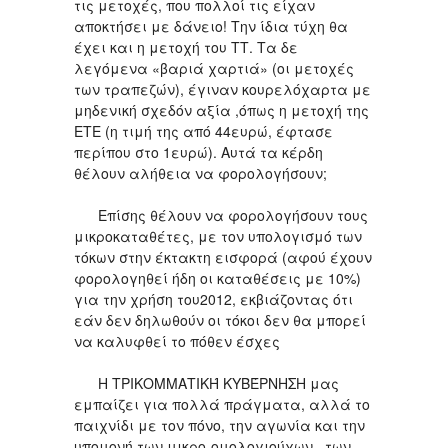
τις μετοχές, που πολλοί τις είχαν
αποκτήσει με δάνειο! Την ίδια τύχη θα
έχει και η μετοχή του ΤΤ. Τα δε
λεγόμενα «βαριά χαρτιά» (οι μετοχές
των τραπεζών), έγιναν κουρελόχαρτα με
μηδενική σχεδόν αξία ,όπως η μετοχή της
ΕΤΕ (η τιμή της από 44ευρώ, έφτασε
περίπου στο 1ευρώ). Αυτά τα κέρδη
θέλουν αλήθεια να φορολογήσουν;
Επίσης θέλουν να φορολογήσουν τους
μικροκαταθέτες, με τον υπολογισμό των
τόκων στην έκτακτη εισφορά (αφού έχουν
φορολογηθεί ήδη οι καταθέσεις με 10%)
για την χρήση του2012, εκβιάζοντας ότι
εάν δεν δηλωθούν οι τόκοι δεν θα μπορεί
να καλυφθεί το πόθεν έσχες
Η ΤΡΙΚΟΜΜΑΤΙΚΉ ΚΥΒΈΡΝΗΣΗ μας
εμπαίζει για πολλά πράγματα, αλλά το
παιχνίδι με τον πόνο, την αγωνία και την
υπομονή των μικρο-ομολογιούχων, των