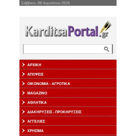
Σάββατο, 08 Αυγούστου 2026
Επιστροφή στην Πλοήγηση
Αναζήτηση
Φόρμα αναζήτησης
ΑΡΧΙΚΗ
ΑΠΟΨΕΙΣ
ΟΙΚΟΝΟΜΙΑ - ΑΓΡΟΤΙΚΑ
MAGAZINO
ΑΘΛΗΤΙΚΑ
ΔΙΑΚΗΡΥΞΕΙΣ - ΠΡΟΚΗΡΥΞΕΙΣ
ΑΓΓΕΛΙΕΣ
ΧΡΗΣΙΜΑ