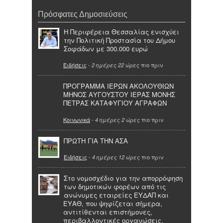
Πρόσφατες Δημοσιεύσεις
Η Περιφέρεια Θεσσαλίας ενισχύει
την Πολιτική Προστασία του Δήμου
Σοφάδων με 300.000 ευρώ
Ειδήσεις
-
πιο πριν
2 ημέρες 22 ώρες
ΠΡΟΓΡΑΜΜΑ ΙΕΡΩΝ ΑΚΟΛΟΥΘΙΩΝ
ΜΗΝΟΣ ΑΥΓΟΥΣΤΟΥ ΙΕΡΑΣ ΜΟΝΗΣ
ΠΕΤΡΑΣ ΚΑΤΑΦΥΓΙΟΥ ΑΓΡΑΦΩΝ
Κοινωνικά
-
πιο πριν
4 ημέρες 2 ώρες
ΠΡΩΤΗ ΓΙΑ ΤΗΝ ΑΣΑ
Ειδήσεις
-
πιο πριν
4 ημέρες 12 ώρες
Στο νομοσχέδιο για την απορρόφηση
των δημοτικών φορέων από τις
ανώνυμες εταιρείες ΕΥΔΑΠ και
ΕΥΑΘ, που ψηφίζεται σήμερα,
αντιτίθενται επιστήμονες,
περιβαλλοντικές οργανώσεις,