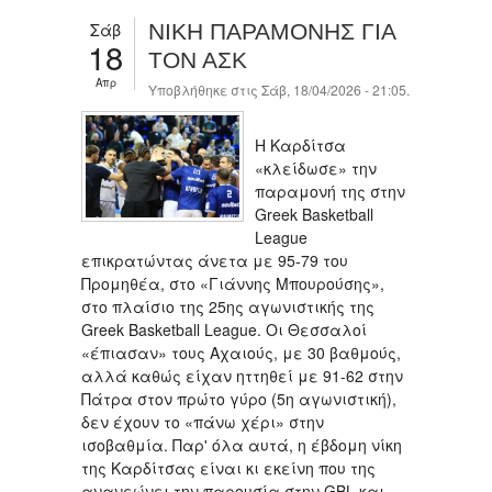
Σάβ
ΝΙΚΗ ΠΑΡΑΜΟΝΗΣ ΓΙΑ
18
ΤΟΝ ΑΣΚ
Απρ
Υποβλήθηκε στις Σάβ, 18/04/2026 - 21:05.
Η Καρδίτσα
«κλείδωσε» την
παραμονή της στην
Greek Basketball
League
επικρατώντας άνετα με 95-79 του
Προμηθέα, στο «Γιάννης Μπουρούσης»,
στο πλαίσιο της 25ης αγωνιστικής της
Greek Basketball League. Oι Θεσσαλοί
«έπιασαν» τους Αχαιούς, με 30 βαθμούς,
αλλά καθώς είχαν ηττηθεί με 91-62 στην
Πάτρα στον πρώτο γύρο (5η αγωνιστική),
δεν έχουν το «πάνω χέρι» στην
ισοβαθμία. Παρ' όλα αυτά, η έβδομη νίκη
της Καρδίτσας είναι κι εκείνη που της
ανανεώνει την παρουσία στην GBL και