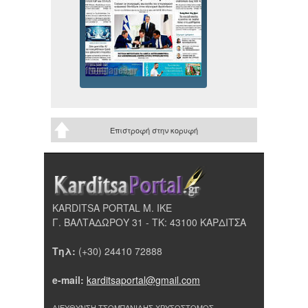
Επιστροφή στην κορυφή
KARDITSA PORTAL Μ. ΙΚΕ
Γ. ΒΑΛΤΑΔΩΡΟΥ 31 - ΤΚ: 43100 ΚΑΡΔΙΤΣΑ
Τηλ:
(+30) 24410 72888
e-mail:
karditsaportal@gmail.com
ΔΙΕΥΘΥΝΣΗ ΤΣΟΜΠΑΝΙΔΗΣ ΧΡΥΣΟΣΤΟΜΟΣ