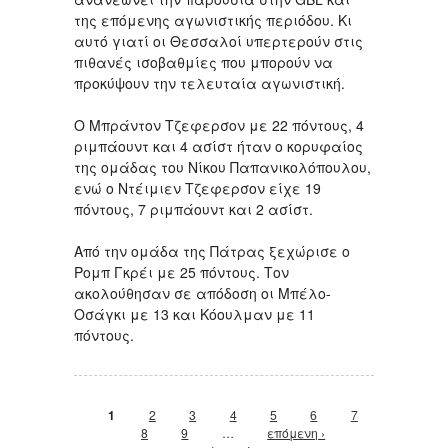
της επόμενης αγωνιστικής περιόδου. Κι
αυτό γιατί οι Θεσσαλοί υπερτερούν στις
πιθανές ισοβαθμίες που μπορούν να
προκύψουν την τελευταία αγωνιστική.
Ο Μπράντον Τζεφερσον με 22 πόντους, 4
ριμπάουντ και 4 ασίστ ήταν ο κορυφαίος
της ομάδας του Νίκου Παπανικολόπουλου,
ενώ ο Ντέιμιεν Τζεφερσον είχε 19
πόντους, 7 ριμπάουντ και 2 ασίστ.
Από την ομάδα της Πάτρας ξεχώρισε ο
Ρομπ Γκρέι με 25 πόντους. Τον
ακολούθησαν σε απόδοση οι Μπέλο-
Οσάγκι με 13 και Κόουλμαν με 11
πόντους.
Σελίδες
1
2
3
4
5
6
7
8
9
…
επόμενη ›