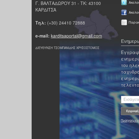
Γ. ΒΑΛΤΑΔΩΡΟΥ 31 - ΤΚ: 43100
Ακολου
ΚΑΡΔΙΤΣΑ
Ακολο
Τηλ:
(+30) 24410 72888
Παρακ
e-mail:
karditsaportal@gmail.com
Ενημερω
ΔΙΕΥΘΥΝΣΗ ΤΣΟΜΠΑΝΙΔΗΣ ΧΡΥΣΟΣΤΟΜΟΣ
Εγγραφε
ενημερω
του ηλε
ταχυδρο
ενημερω
τελευτα
Προηγούμεν