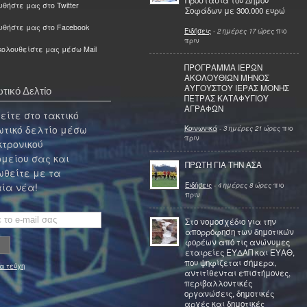
Προστασία του Δήμου
θήστε μας στο Twitter
Σοφάδων με 300.000 ευρώ
υθήστε μας στο Facebook
Ειδήσεις
-
2 ημέρες 17 ώρες
πιο
πριν
ολουθείστε μας μέσω Mail
ΠΡΟΓΡΑΜΜΑ ΙΕΡΩΝ
ΑΚΟΛΟΥΘΙΩΝ ΜΗΝΟΣ
ΑΥΓΟΥΣΤΟΥ ΙΕΡΑΣ ΜΟΝΗΣ
τικό Δελτίο
ΠΕΤΡΑΣ ΚΑΤΑΦΥΓΙΟΥ
ΑΓΡΑΦΩΝ
ίτε στο τακτικό
τικό δελτίο μέσω
Κοινωνικά
-
3 ημέρες 21 ώρες
πιο
πριν
κτρονικού
μείου σας και
ΠΡΩΤΗ ΓΙΑ ΤΗΝ ΑΣΑ
θείτε με τα
Ειδήσεις
-
4 ημέρες 8 ώρες
πιο
ία νέα!
πριν
Στο νομοσχέδιο για την
απορρόφηση των δημοτικών
φορέων από τις ανώνυμες
εταιρείες ΕΥΔΑΠ και ΕΥΑΘ,
που ψηφίζεται σήμερα,
α τεύχη
αντιτίθενται επιστήμονες,
περιβαλλοντικές
οργανώσεις, δημοτικές
αρχές και δημοτικές