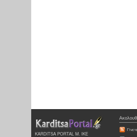
Ακολουθ
Γίνετ
KARDITSA PORTAL Μ. ΙΚΕ