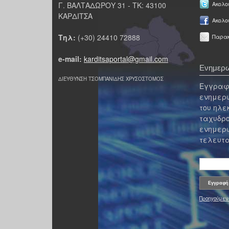
Γ. ΒΑΛΤΑΔΩΡΟΥ 31 - ΤΚ: 43100
Ακολου
ΚΑΡΔΙΤΣΑ
Ακολο
Τηλ:
(+30) 24410 72888
Παρακ
e-mail:
karditsaportal@gmail.com
Ενημερω
ΔΙΕΥΘΥΝΣΗ ΤΣΟΜΠΑΝΙΔΗΣ ΧΡΥΣΟΣΤΟΜΟΣ
Εγγραφε
ενημερω
του ηλε
ταχυδρο
ενημερω
τελευτα
Προηγούμεν