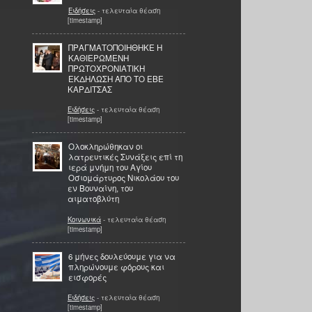
Ειδήσεις
- τελευταία θέαση
[timestamp]
ΠΡΑΓΜΑΤΟΠΟΙΗΘΗΚΕ Η
ΚΑΘΙΕΡΩΜΕΝΗ
ΠΡΩΤΟΧΡΟΝΙΑΤΙΚΗ
ΕΚΔΗΛΩΣΗ ΑΠΟ ΤΟ ΕΒΕ
ΚΑΡΔΙΤΣΑΣ
Ειδήσεις
- τελευταία θέαση
[timestamp]
Ολοκληρώθηκαν οι
λατρευτικές Συνάξεις επί τη
ιερά μνήμη του Αγίου
Οσιομάρτυρος Νικολάου του
εν Βουναίνη, του
αιματοβλύτη
Κοινωνικά
- τελευταία θέαση
[timestamp]
6 μήνες δουλεύουμε για να
πληρώνουμε φόρους και
εισφορές
Ειδήσεις
- τελευταία θέαση
[timestamp]