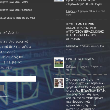
Προστασία του Δήμου
θήστε μας στο Twitter
Σοφάδων με 300.000 ευρώ
υθήστε μας στο Facebook
Ειδήσεις
-
2 ημέρες 53 λεπτά
πιο
πριν
ολουθείστε μας μέσω Mail
ΠΡΟΓΡΑΜΜΑ ΙΕΡΩΝ
ΑΚΟΛΟΥΘΙΩΝ ΜΗΝΟΣ
ΑΥΓΟΥΣΤΟΥ ΙΕΡΑΣ ΜΟΝΗΣ
τικό Δελτίο
ΠΕΤΡΑΣ ΚΑΤΑΦΥΓΙΟΥ
ΑΓΡΑΦΩΝ
ίτε στο τακτικό
τικό δελτίο μέσω
Κοινωνικά
-
3 ημέρες 5 ώρες
πιο
πριν
κτρονικού
μείου σας και
ΠΡΩΤΗ ΓΙΑ ΤΗΝ ΑΣΑ
θείτε με τα
Ειδήσεις
-
3 ημέρες 15 ώρες
πιο
ία νέα!
πριν
Στο νομοσχέδιο για την
απορρόφηση των δημοτικών
φορέων από τις ανώνυμες
εταιρείες ΕΥΔΑΠ και ΕΥΑΘ,
που ψηφίζεται σήμερα,
α τεύχη
αντιτίθενται επιστήμονες,
περιβαλλοντικές
οργανώσεις, δημοτικές
αρχές και δημοτικές