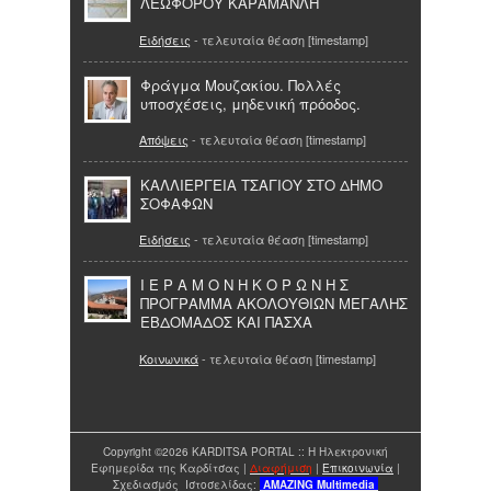
ΛΕΩΦΟΡΟΥ ΚΑΡΑΜΑΝΛΗ
Ειδήσεις
- τελευταία θέαση [timestamp]
Φράγμα Μουζακίου. Πολλές
υποσχέσεις, μηδενική πρόοδος.
Απόψεις
- τελευταία θέαση [timestamp]
ΚΑΛΛΙΕΡΓΕΙΑ ΤΣΑΓΙΟΥ ΣΤΟ ΔΗΜΟ
ΣΟΦΑΦΩΝ
Ειδήσεις
- τελευταία θέαση [timestamp]
Ι Ε Ρ Α Μ Ο Ν Η Κ Ο Ρ Ω Ν Η Σ
ΠΡΟΓΡΑΜΜΑ ΑΚΟΛΟΥΘΙΩΝ ΜΕΓΑΛΗΣ
ΕΒΔΟΜΑΔΟΣ ΚΑΙ ΠΑΣΧΑ
Κοινωνικά
- τελευταία θέαση [timestamp]
Copyright ©2026 KARDITSA PORTAL :: Η Ηλεκτρονική
Εφημερίδα της Καρδίτσας |
Διαφήμιση
|
Επικοινωνία
|
Σχεδιασμός Ιστοσελίδας:
AMAZING
Multimedia