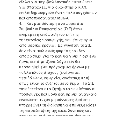
άλλα για περιβαλλοντικές επιπτώσεις,
για σπατάλες, για δικα-στήρια κ.λπ.
απλά δημιουργούν ένα πέπλο συγχύσεων
και αποπροσανατολισμών.
4. Και μία σύντομη αναφορά στο
Συμβούλιο Επικρατείας (ΣτΕ) όπου
εκκρεμεί η απόφασή του επί της
τελευταίας προσφυγής, που έγινε πριν
από μερικά χρόνια. Ως γνωστόν το ΣτΕ
δεν είναι πολιτικός φορέας και δεν
αποφασίζει για το εάν θα γίνει ή όχι ένα
έργο, κατά μείζονα λόγο εάν θα
υλοποιηθεί ένα πρόγραμμα έργων με
πολλαπλούς στόχους (ενέργεια,
περιβάλλον, γεωργία, ανάπτυξη κλπ)
όπως είναι το συζητούμενο θέμα. Το ΣτΕ
τοποθετείται στα ζητήματα που θέτουν οι
προσφυγές και μόνο εάν κρίνει αναγκαίο
ανακόπτει τυχόν μη σύννομες δράσεις,
υποχρεώνει τη διοίκηση να επανεξετάσει
τις παραλείψεις της κ.ο.κ. Συνεπώς και
στην αναμενόμενη απόφαση, όποια και