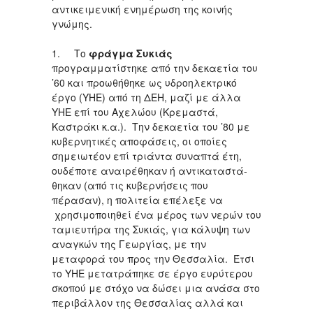
αντικειμενική ενημέρωση της κοινής
γνώμης.
1. Το
φράγμα Συκιάς
προγραμματίστηκε από την δεκαετία του
’60 και προωθήθηκε ως υδροηλεκτρικό
έργο (ΥΗΕ) από τη ΔΕΗ, μαζί με άλλα
ΥΗΕ επί του Αχελώου (Κρεμαστά,
Καστράκι κ.α.). Την δεκαετία του ’80 με
κυβερνητικές αποφάσεις, οι οποίες
σημειωτέον επί τριάντα συναπτά έτη,
ουδέποτε αναιρέθηκαν ή αντικαταστά-
θηκαν (από τις κυβερνήσεις που
πέρασαν), η πολιτεία επέλεξε να
χρησιμοποιηθεί ένα μέρος των νερών του
ταμιευτήρα της Συκιάς, για κάλυψη των
αναγκών της Γεωργίας, με την
μεταφορά του προς την Θεσσαλία. Έτσι
το ΥΗΕ μετατράπηκε σε έργο ευρύτερου
σκοπού με στόχο να δώσει μια ανάσα στο
περιβάλλον της Θεσσαλίας αλλά και