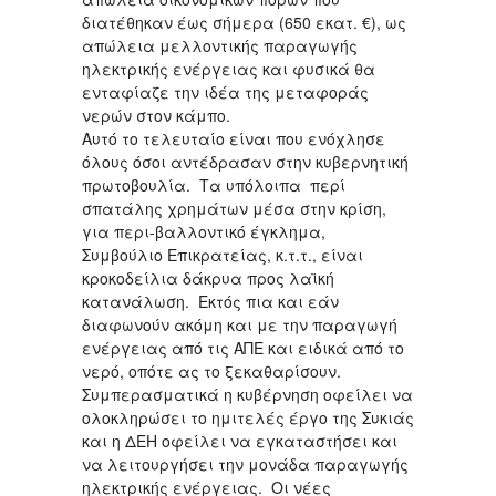
διατέθηκαν έως σήμερα (650 εκατ. €), ως
απώλεια μελλοντικής παραγωγής
ηλεκτρικής ενέργειας και φυσικά θα
ενταφίαζε την ιδέα της μεταφοράς
νερών στον κάμπο.
Αυτό το τελευταίο είναι που ενόχλησε
όλους όσοι αντέδρασαν στην κυβερνητική
πρωτοβουλία. Τα υπόλοιπα περί
σπατάλης χρημάτων μέσα στην κρίση,
για περι-βαλλοντικό έγκλημα,
Συμβούλιο Επικρατείας, κ.τ.τ., είναι
κροκοδείλια δάκρυα προς λαϊκή
κατανάλωση. Εκτός πια και εάν
διαφωνούν ακόμη και με την παραγωγή
ενέργειας από τις ΑΠΕ και ειδικά από το
νερό, οπότε ας το ξεκαθαρίσουν.
Συμπερασματικά η κυβέρνηση οφείλει να
ολοκληρώσει το ημιτελές έργο της Συκιάς
και η ΔΕΗ οφείλει να εγκαταστήσει και
να λειτουργήσει την μονάδα παραγωγής
ηλεκτρικής ενέργειας. Οι νέες