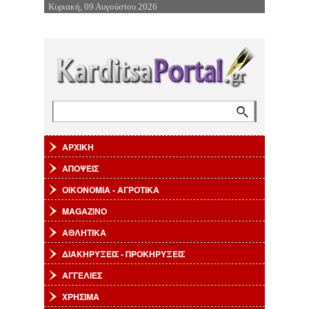
Κυριακή, 09 Αυγούστου 2026
Επιστροφή στην Πλοήγηση
Αναζήτηση
Φόρμα αναζήτησης
ΑΡΧΙΚΗ
ΑΠΟΨΕΙΣ
ΟΙΚΟΝΟΜΙΑ - ΑΓΡΟΤΙΚΑ
MAGAZINO
ΑΘΛΗΤΙΚΑ
ΔΙΑΚΗΡΥΞΕΙΣ - ΠΡΟΚΗΡΥΞΕΙΣ
ΑΓΓΕΛΙΕΣ
ΧΡΗΣΙΜΑ