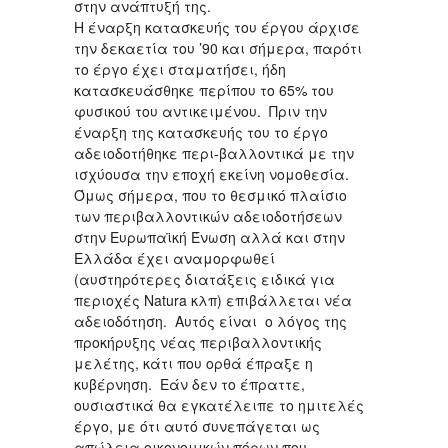
στην ανάπτυξή της.
Η έναρξη κατασκευής του έργου άρχισε
την δεκαετία του ’90 και σήμερα, παρότι
το έργο έχει σταματήσει, ήδη
κατασκευάσθηκε περίπου το 65% του
φυσικού του αντικειμένου. Πριν την
έναρξη της κατασκευής του το έργο
αδειοδοτήθηκε περι-βαλλοντικά με την
ισχύουσα την εποχή εκείνη νομοθεσία.
Όμως σήμερα, που το θεσμικό πλαίσιο
των περιβαλλοντικών αδειοδοτήσεων
στην Ευρωπαϊκή Ένωση αλλά και στην
Ελλάδα έχει αναμορφωθεί
(αυστηρότερες διατάξεις ειδικά για
περιοχές Natura κλπ) επιβάλλεται νέα
αδειοδότηση. Αυτός είναι ο λόγος της
προκήρυξης νέας περιβαλλοντικής
μελέτης, κάτι που ορθά έπραξε η
κυβέρνηση. Εάν δεν το έπραττε,
ουσιαστικά θα εγκατέλειπε το ημιτελές
έργο, με ότι αυτό συνεπάγεται ως
απώλεια οικονομικών πόρων που