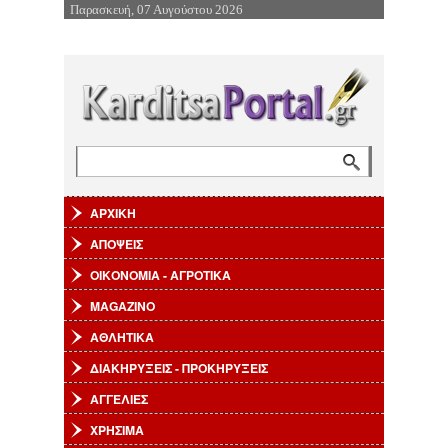
Παρασκευή, 07 Αυγούστου 2026
Επιστροφή στην Πλοήγηση
Αναζήτηση
Φόρμα αναζήτησης
ΑΡΧΙΚΗ
ΑΠΟΨΕΙΣ
ΟΙΚΟΝΟΜΙΑ - ΑΓΡΟΤΙΚΑ
MAGAZINO
ΑΘΛΗΤΙΚΑ
ΔΙΑΚΗΡΥΞΕΙΣ - ΠΡΟΚΗΡΥΞΕΙΣ
ΑΓΓΕΛΙΕΣ
ΧΡΗΣΙΜΑ