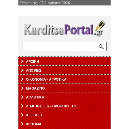
Παρασκευή, 07 Αυγούστου 2026
Επιστροφή στην Πλοήγηση
Αναζήτηση
Φόρμα αναζήτησης
ΑΡΧΙΚΗ
ΑΠΟΨΕΙΣ
ΟΙΚΟΝΟΜΙΑ - ΑΓΡΟΤΙΚΑ
MAGAZINO
ΑΘΛΗΤΙΚΑ
ΔΙΑΚΗΡΥΞΕΙΣ - ΠΡΟΚΗΡΥΞΕΙΣ
ΑΓΓΕΛΙΕΣ
ΧΡΗΣΙΜΑ