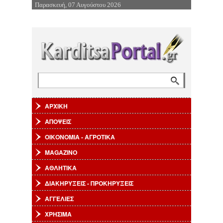
Παρασκευή, 07 Αυγούστου 2026
Επιστροφή στην Πλοήγηση
Αναζήτηση
Φόρμα αναζήτησης
ΑΡΧΙΚΗ
ΑΠΟΨΕΙΣ
ΟΙΚΟΝΟΜΙΑ - ΑΓΡΟΤΙΚΑ
MAGAZINO
ΑΘΛΗΤΙΚΑ
ΔΙΑΚΗΡΥΞΕΙΣ - ΠΡΟΚΗΡΥΞΕΙΣ
ΑΓΓΕΛΙΕΣ
ΧΡΗΣΙΜΑ