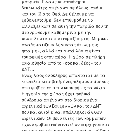
μακριά». Γίναμε κουτοπόνηροι
διπλωμάτες απέναντι σε όλους, ακόμη
και τον ίδιο το Θεό. Δε θέλουμε να
ξεβολευτούμε, δεν επιθυμούμε να
αλλάξει κάτι σε αυτή την πατρίδα που τη
σταυρώνουμε καθημερινά με την
ιδιοτέλεια και την απραξία μας. Μερικοί
αναθεματίζουν λέγοντας ότι «εμείς
φταίμε», αλλά και αυτά λόγια είναι,
τουφεκιές στον αέρα. Η χώρα σε πλήρη
αναισθησία από το «σοκ και δέος» του
ΔΝΤ…
Ένας λαός ολόκληρος απαντάται με τα
κεφάλια κατεβασμένα, πλημμυρισμένος
από φοβίες από την κορυφή ως τα νύχια.
Η ηγεσία της χώρας έχει φοβικά
σύνδρομα απέναντι στα διορισμένα
αφεντικά των Βρυξελλών και του ΔΝΤ,
που και αυτοί είναι υπάλληλοι άλλων
αφεντικών. Οι βουλευτές των κομμάτων
έχουν φοβία απέναντι στον «αρχηγό» και
τις κομματικές γραμμές, γιατί γνωρίζουν