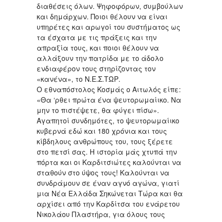
διαθέσεις όλων. Ψηφοφόρων, συμβούλων
και δημάρχων. Ποιοι θέλουν να είναι
υπηρέτες και αρωγοί του συστήματος ως
τα έσχατα με τις πράξεις και την
απραξία τους, και ποιοι θέλουν να
αλλάξουν την πατρίδα με το άδολο
ενδιαφέρον τους στηρίζοντας τον
«κανένα», το Ν.Ε.Σ.ΤΩΡ.
Ο εθναπόστολος Κοσμάς ο Αιτωλός είπε:
«Θα ‘ρθει πρώτα ένα ψευτορωμαίικο. Να
μην το πιστέψετε, θα φύγει πίσω».
Αγαπητοί συνδημότες, το ψευτορωμαίικο
κυβερνά εδώ και 180 χρόνια και τους
κίβδηλους ανθρώπους του, τους ξέρετε
στο πετσί σας. Η ιστορία μάς χτυπά την
πόρτα και οι Καρδιτσιώτες καλούνται να
σταθούν στο ύψος τους! Καλούνται να
συνδράμουν σε έναν αγνό αγώνα, γιατί
μια Νέα Ελλάδα Σηκώνεται Τώρα και θα
αρχίσει από την Καρδίτσα του ενάρετου
Νικολάου Πλαστήρα, για όλους τους