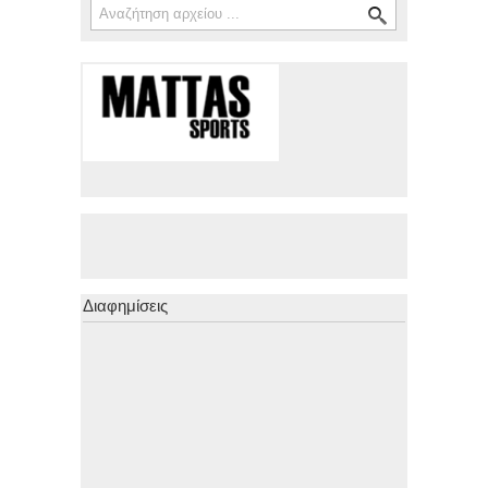
Φόρμα αναζήτησης
Διαφημίσεις