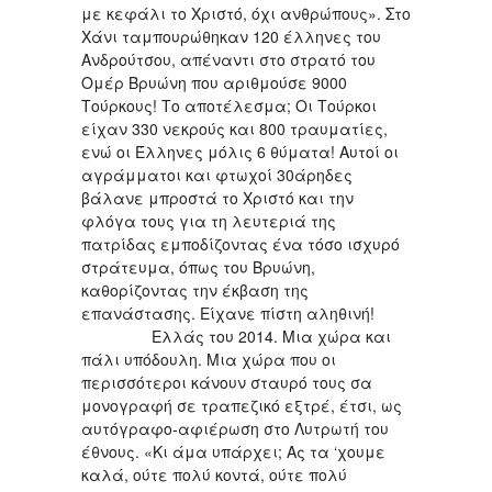
με κεφάλι το Χριστό, όχι ανθρώπους». Στο
Χάνι ταμπουρώθηκαν 120 έλληνες του
Ανδρούτσου, απέναντι στο στρατό του
Ομέρ Βρυώνη που αριθμούσε 9000
Τούρκους! Το αποτέλεσμα; Οι Τούρκοι
είχαν 330 νεκρούς και 800 τραυματίες,
ενώ οι Έλληνες μόλις 6 θύματα! Αυτοί οι
αγράμματοι και φτωχοί 30άρηδες
βάλανε μπροστά το Χριστό και την
φλόγα τους για τη λευτεριά της
πατρίδας εμποδίζοντας ένα τόσο ισχυρό
στράτευμα, όπως του Βρυώνη,
καθορίζοντας την έκβαση της
επανάστασης. Είχανε πίστη αληθινή!
Ελλάς του 2014. Μια χώρα και
πάλι υπόδουλη. Μια χώρα που οι
περισσότεροι κάνουν σταυρό τους σα
μονογραφή σε τραπεζικό εξτρέ, έτσι, ως
αυτόγραφο-αφιέρωση στο Λυτρωτή του
έθνους. «Κι άμα υπάρχει; Ας τα ‘χουμε
καλά, ούτε πολύ κοντά, ούτε πολύ