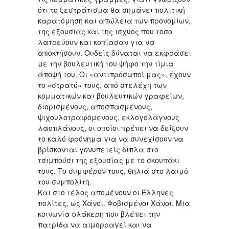
ότι το ξεστράτισμα θα σημάνει πολιτική
καρατόμηση και απώλεια των προνομίων,
της εξουσίας και της ισχύος που τόσο
λατρεύουν και κοπίασαν για να
αποκτήσουν. Ουδείς δύναται να εκφράσει
με την βουλευτική του ψήφο την τίμια
άποψή του. Οι «αντιπρόσωποί μας», έχουν
το «στρατό» τους, από στελέχη των
κομματικών και βουλευτικών γραφείων,
διορισμένους, αποσπασμένους,
ψιχουλοτραφόμενους, εκλογολάγνους
λαοπλάνους, οι οποίοι πρέπει να δείξουν
το καλό φρόνημα για να συνεχίσουν να
βρίσκονται γονυπετείς δίπλα στο
τσιμπούσι της εξουσίας με το σκουπάκι
τους. Το συμφέρον τους, θηλιά στο λαιμό
του συμπολίτη.
Και στο τέλος απομένουν οι Έλληνες
πολίτες, ως Χάνοι. Φοβισμένοι Χάνοι. Μια
κοινωνία ολάκερη που βλέπει την
πατρίδα να αιμορραγεί και να