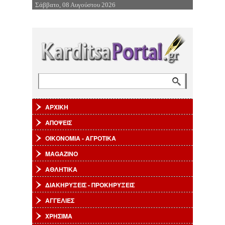
Σάββατο, 08 Αυγούστου 2026
Επιστροφή στην Πλοήγηση
Αναζήτηση
Φόρμα αναζήτησης
ΑΡΧΙΚΗ
ΑΠΟΨΕΙΣ
ΟΙΚΟΝΟΜΙΑ - ΑΓΡΟΤΙΚΑ
MAGAZINO
ΑΘΛΗΤΙΚΑ
ΔΙΑΚΗΡΥΞΕΙΣ - ΠΡΟΚΗΡΥΞΕΙΣ
ΑΓΓΕΛΙΕΣ
ΧΡΗΣΙΜΑ