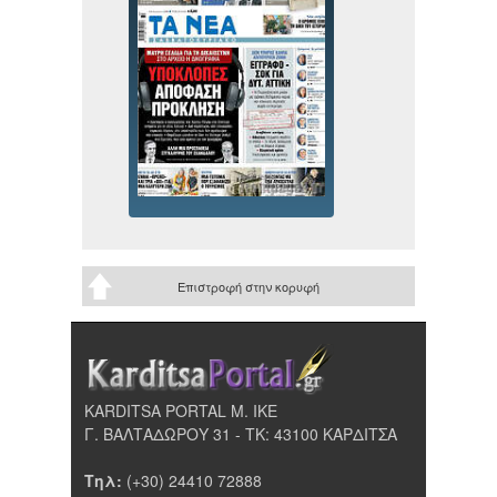
Επιστροφή στην κορυφή
KARDITSA PORTAL Μ. ΙΚΕ
Γ. ΒΑΛΤΑΔΩΡΟΥ 31 - ΤΚ: 43100 ΚΑΡΔΙΤΣΑ
Τηλ:
(+30) 24410 72888