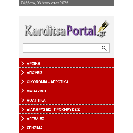
Σάββατο, 08 Αυγούστου 2026
Επιστροφή στην Πλοήγηση
Αναζήτηση
Φόρμα αναζήτησης
ΑΡΧΙΚΗ
ΑΠΟΨΕΙΣ
ΟΙΚΟΝΟΜΙΑ - ΑΓΡΟΤΙΚΑ
MAGAZINO
ΑΘΛΗΤΙΚΑ
ΔΙΑΚΗΡΥΞΕΙΣ - ΠΡΟΚΗΡΥΞΕΙΣ
ΑΓΓΕΛΙΕΣ
ΧΡΗΣΙΜΑ