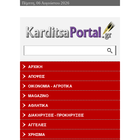
Πέμπτη, 06 Αυγούστου 2026
Επιστροφή στην Πλοήγηση
Αναζήτηση
Φόρμα αναζήτησης
ΑΡΧΙΚΗ
ΑΠΟΨΕΙΣ
ΟΙΚΟΝΟΜΙΑ - ΑΓΡΟΤΙΚΑ
MAGAZINO
ΑΘΛΗΤΙΚΑ
ΔΙΑΚΗΡΥΞΕΙΣ - ΠΡΟΚΗΡΥΞΕΙΣ
ΑΓΓΕΛΙΕΣ
ΧΡΗΣΙΜΑ