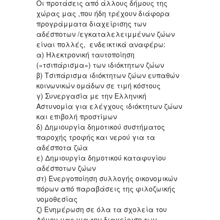
Οι προτάσεις από άλλους δήμους της
χώρας μας ,που ήδη τρέχουν διάφορα
προγράμματα διαχείρισης των
αδέσποτων /εγκαταλελειμμένων ζώων
είναι πολλές, ενδεικτικά αναφέρω:
α) Ηλεκτρονική ταυτοποίηση
(«τσιπάρισμα») των ιδιόκτητων ζώων
β) Τσιπάρισμα ιδιόκτητων ζώων ευπαθών
κοινωνικών ομάδων σε τιμή κόστους
γ) Συνεργασία με την Ελληνική
Αστυνομία για ελέγχους ιδιόκτητων ζώων
και επιβολή προστίμων
δ) Δημιουργία δημοτικού συστήματος
παροχής τροφής και νερού για τα
αδέσποτα ζώα
ε) Δημιουργία δημοτικού καταφυγίου
αδέσποτων ζώων
στ) Ενεργοποίηση συλλογής οικονομικών
πόρων από παραβάσεις της φιλοζωικής
νομοθεσίας
ζ) Ενημέρωση σε όλα τα σχολεία του
Δήμου μας για την διαχείριση των