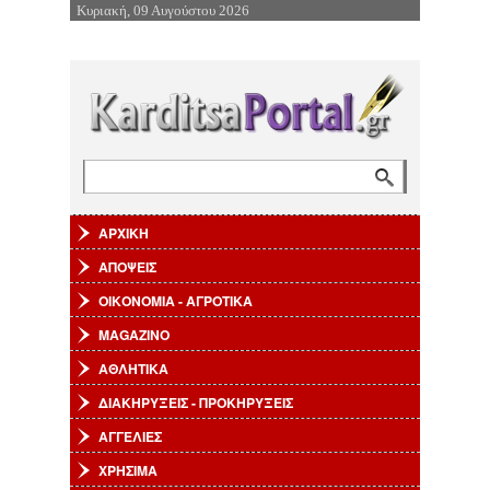
Κυριακή, 09 Αυγούστου 2026
Επιστροφή στην Πλοήγηση
Αναζήτηση
Φόρμα αναζήτησης
ΑΡΧΙΚΗ
ΑΠΟΨΕΙΣ
ΟΙΚΟΝΟΜΙΑ - ΑΓΡΟΤΙΚΑ
MAGAZINO
ΑΘΛΗΤΙΚΑ
ΔΙΑΚΗΡΥΞΕΙΣ - ΠΡΟΚΗΡΥΞΕΙΣ
ΑΓΓΕΛΙΕΣ
ΧΡΗΣΙΜΑ