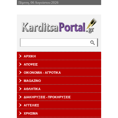
Πέμπτη, 06 Αυγούστου 2026
Επιστροφή στην Πλοήγηση
Αναζήτηση
Φόρμα αναζήτησης
ΑΡΧΙΚΗ
ΑΠΟΨΕΙΣ
ΟΙΚΟΝΟΜΙΑ - ΑΓΡΟΤΙΚΑ
MAGAZINO
ΑΘΛΗΤΙΚΑ
ΔΙΑΚΗΡΥΞΕΙΣ - ΠΡΟΚΗΡΥΞΕΙΣ
ΑΓΓΕΛΙΕΣ
ΧΡΗΣΙΜΑ