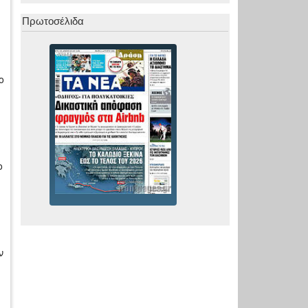
Πρωτοσέλιδα
ο
ο
ν