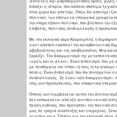
ιδιοτελείς και μικροκομματικούς όρους, χωρίς
διδάξει η ιστορία, που κάποιοι σκόπιμα ξεχν
στην χώρα και απέτυχε. Όπως θα αποτύχει ξαν
πολιτικοί, των οποίων τα υπουργικά γραφεία 
την υπηρετήσουν πολιτικοί, που βλέπουν την 
επιβολής, πολιτικής συνδιαλλαγής ή προσωπικ
Με τον εκλογικό νόμο Κουρουμπλή, η δημοκρατί
γιατί αποπολιτικοποιεί την κοινοβουλευτική δ
αβεβαιότητας και της ακυβερνησίας. Μια κατ
ξορκίζει. Τον δικομματισμό της μεταπολίτευση
«εμείς και οι άλλοι». Έναν διπολισμό, που με
με συνθήματα του τύπου «ή τους τελειώνουμε 
θέσεις. Έναν διπολισμό, που θα συντηρείται ε
συνδιαλλαγής. Σε έναν «νέο δικομματισμό», 
ίσης αντιπροσώπευσης, που υποκριτικά υπερασπ
Όποιος αντιλαμβάνεται αυτόν τον συλλογισμό,
δεν εκπορεύεται από οξύ αντιπολιτευτικό οίστ
πράξη ευθύνης, που προτάσσει την πολιτική 
μας σε τροχιά ανάπτυξης και ευημερίας. Ξεκά
τερτίπια του κ. Τσίπρα για τον εκλογικό νόμο,