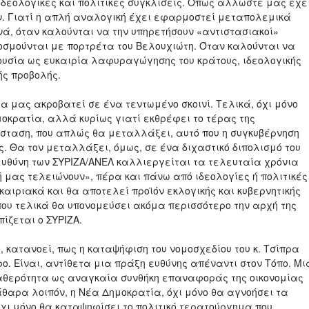
 ιδεολογικές και πολιτικές συγκλίσεις. Όπως άλλωστε μας έχε
ούν. Γιατί η απλή αναλογική έχει εφαρμοστεί μεταπολεμικά
ά, όταν καλούνται να την υπηρετήσουν «αντιστασιακοί»
κοσμούνται με πορτρέτα του Βελουχιώτη. Όταν καλούνται να
εξουσία ως ευκαιρία λαφυραγώγησης του κράτους, ιδεολογικής
ής προβολής.
α μας ακροβατεί σε ένα τεντωμένο σκοινί. Τελικά, όχι μόνο
ημοκρατία, αλλά κυρίως γιατί εκθρέφει το τέρας της
άσταση, που απλώς θα μεταλλάξει, αυτό που η συγκυβέρνηση
ς. Θα τον μεταλλάξει, όμως, σε ένα διχαστικό διπολισμό του
 ευθύνη των ΣΥΡΙΖΑ/ΑΝΕΛ καλλιεργείται τα τελευταία χρόνια
ή μας τελειώνουν», πέρα και πάνω από ιδεολογίες ή πολιτικές
υκαιριακά και θα αποτελεί προϊόν εκλογικής και κυβερνητικής
που τελικά θα υπονομεύσει ακόμα περισσότερο την αρχή της
ίζεται ο ΣΥΡΙΖΑ.
 κατανοεί, πως η καταψήφιση του νομοσχεδίου του κ. Τσίπρα
ρο. Είναι, αντίθετα μια πράξη ευθύνης απέναντι στον Τόπο. Μι
σταθερότητα ως αναγκαία συνθήκη επαναφοράς της οικονομίας
θαρα λοιπόν, η Νέα Δημοκρατία, όχι μόνο θα αγνοήσει τα
 όχι μόνο θα καταψηφίσει το πολιτικό τερατούργημα που