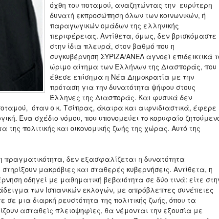
όχθη του ποταμού, αναζητώντας την ευρύτερη
δυνατή εκπροσώπηση όλων των κοινωνικών, ή
παραγωγικών ομάδων της ελληνικής
περιφέρειας. Αντίθετα, όμως, δεν βρισκόμαστε
στην ίδια πλευρά, στον βαθμό που η
συγκυβέρνηση ΣΥΡΙΖΑ/ΑΝΕΛ αγνοεί επιδεικτικά τ
ώριμο αίτημα των Ελλήνων της Διασποράς, που
έθεσε επίσημα η Νέα Δημοκρατία με την
πρόταση για την δυνατότητα ψήφου στους
Έλληνες της Διασποράς. Και φυσικά δεν
οταμού, όταν ο κ. Τσίπρας, άκαιρα και αιφνιδιαστικά, έφερε
γική. Ένα σχέδιο νόμου, που υπονομεύει το κορυφαίο ζητούμεν
 της πολιτικής και οικονομικής ζωής της χώρας. Αυτό της
 η πραγματικότητα, δεν εξασφαλίζεται η δυνατότητα
στηρίξουν μακρόβιες και σταθερές κυβερνήσεις. Αντίθετα, η
νηση οδηγεί με μαθηματική βεβαιότητα σε δύο τινά: είτε στη
άδειγμα των Ισπανικών εκλογών, με απρόβλεπτες συνέπειες
ε σε μια διαρκή ρευστότητα της πολιτικής ζωής, όπου τα
ζουν ασταθείς πλειοψηφίες, θα νέμονται την εξουσία με