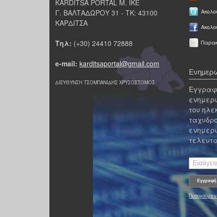
KARDITSA PORTAL Μ. ΙΚΕ
Γ. ΒΑΛΤΑΔΩΡΟΥ 31 - ΤΚ: 43100
Ακολου
ΚΑΡΔΙΤΣΑ
Ακολο
Τηλ:
(+30) 24410 72888
Παρακ
e-mail:
karditsaportal@gmail.com
Ενημερω
ΔΙΕΥΘΥΝΣΗ ΤΣΟΜΠΑΝΙΔΗΣ ΧΡΥΣΟΣΤΟΜΟΣ
Εγγραφε
ενημερω
του ηλε
ταχυδρο
ενημερω
τελευτα
Προηγούμεν