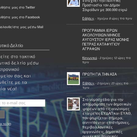
ενισχύει την Πολιτική
Προστασία του Δήμου
θήστε μας στο Twitter
Σοφάδων με 300.000 ευρώ
υθήστε μας στο Facebook
Ειδήσεις
-
1ημέρα 8 ώρες
πιο πριν
ολουθείστε μας μέσω Mail
ΠΡΟΓΡΑΜΜΑ ΙΕΡΩΝ
ΑΚΟΛΟΥΘΙΩΝ ΜΗΝΟΣ
ΑΥΓΟΥΣΤΟΥ ΙΕΡΑΣ ΜΟΝΗΣ
ΠΕΤΡΑΣ ΚΑΤΑΦΥΓΙΟΥ
τικό Δελτίο
ΑΓΡΑΦΩΝ
ίτε στο τακτικό
Κοινωνικά
-
2 ημέρες 12 ώρες
πιο
τικό δελτίο μέσω
πριν
κτρονικού
ΠΡΩΤΗ ΓΙΑ ΤΗΝ ΑΣΑ
μείου σας και
θείτε με τα
Ειδήσεις
-
2 ημέρες 23 ώρες
πιο
πριν
ία νέα!
Στο νομοσχέδιο για την
απορρόφηση των δημοτικών
φορέων από τις ανώνυμες
εταιρείες ΕΥΔΑΠ και ΕΥΑΘ,
που ψηφίζεται σήμερα,
αντιτίθενται επιστήμονες,
α τεύχη
περιβαλλοντικές
οργανώσεις, δημοτικές
αρχές και δημοτικές