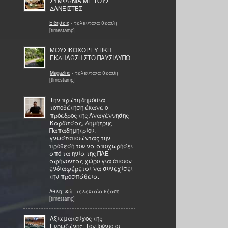
ΣΥΜΦΩΝΙΑ ΜΕ ΤΟΥΣ
ΔΑΝΕΙΣΤΕΣ
Ειδήσεις
- τελευταία θέαση
[timestamp]
ΜΟΥΣΙΚΟΧΟΡΕΥΤΙΚΗ
ΕΚΔΗΛΩΣΗ ΣΤΟ ΠΑΥΣΙΛΥΠΟ
Magazino
- τελευταία θέαση
[timestamp]
Την πρώτη δημόσια
τοποθέτηση έκανε ο
πρόεδρος της Αναγέννησης
Καρδίτσας, Δημήτρης
Παπαδημητρίου,
γνωστοποιώντας την
πρόθεσή του να αποχωρήσει
από τα ηνία της ΠΑΕ
αφήνοντας χώρο για όποιον
ενδιαφέρεται να συνεχίσει
την προσπάθεια.
Αθλητικά
- τελευταία θέαση
[timestamp]
Αξιωματούχος της
Ευρωζώνης: Τον Ιούνιο οι