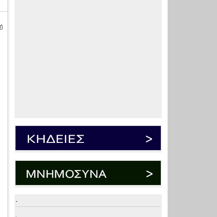
ή
.
.