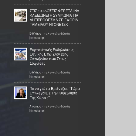
ΣΤΙΣ 100 ΔΟΣΕΙΣ ΦΕΡΕΤΑΙ ΝΑ
ΚΛΕΙΔΩΝΕΙ Η ΣΥΜΦΩΝΙΑ ΓΙΑ
ΛΗΞΙΠΡΟΘΕΣΜΑ ΣΕ ΕΦΟΡΙΑ -
ΤΑΜΕΙΑΟΥ ΝΤΟΝΕΤΣΚ
Ειδήσεις
- τελευταία θέαση
[timestamp]
Εορταστικές Εκδηλώσεις
Εθνικής Επετείου 28ης
Οκτωβρίου 1940 Στους
Σοφάδες
Ειδήσεις
- τελευταία θέαση
[timestamp]
Παναγιώτα Βράντζα: ‘’Τώρα
Επιλέγουμε Την Κυβέρνηση
Της Χώρας’’
Απόψεις
- τελευταία θέαση
[timestamp]