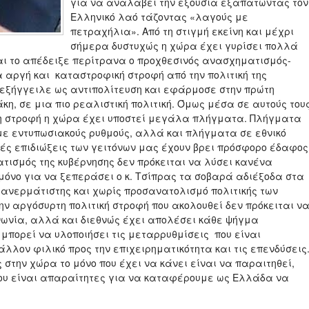
για να αναλάβει την εξουσία εξαπατώντας τον
Ελληνικό λαό τάζοντας «λαγούς με
πετραχήλια». Από τη στιγμή εκείνη και μέχρι
σήμερα δυστυχώς η χώρα έχει γυρίσει πολλά
και το απέδειξε περίτρανα ο προχθεσινός ανασχηματισμός-
ια αργή και καταστροφική στροφή από την πολιτική της
 εξήγγειλε ως αντιπολίτευση και εφάρμοσε στην πρώτη
κη, σε μια πιο ρεαλιστική πολιτική. Όμως μέσα σε αυτούς του
 η στροφή η χώρα έχει υποστεί μεγάλα πλήγματα. Πλήγματα
 με εντυπωσιακούς ρυθμούς, αλλά και πλήγματα σε εθνικό
ικές επιδιώξεις των γειτόνων μας έχουν βρει πρόσφορο έδαφος
τισμός της κυβέρνησης δεν πρόκειται να λύσει κανένα
μόνο για να ξεπεράσει ο κ. Τσίπρας τα σοβαρά αδιέξοδα στα
ης ανερμάτιστης και χωρίς προσανατολισμό πολιτικής των
ην αργόσυρτη πολιτική στροφή που ακολουθεί δεν πρόκειται ν
νωνία, αλλά και διεθνώς έχει απολέσει κάθε ψήγμα
ν μπορεί να υλοποιήσει τις μεταρρυθμίσεις που είναι
λλον φιλικό προς την επιχειρηματικότητα και τις επενδύσεις
στην χώρα το μόνο που έχει να κάνει είναι να παραιτηθεί,
 που είναι απαραίτητες για να καταφέρουμε ως Ελλάδα να