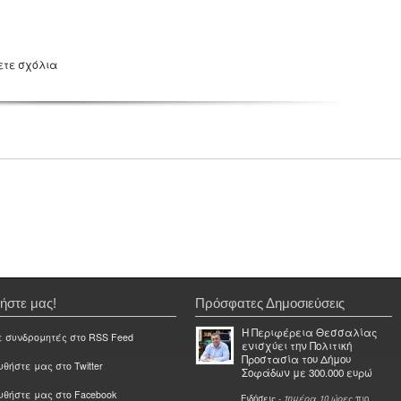
ετε σχόλια
ήστε μας!
Πρόσφατες Δημοσιεύσεις
Η Περιφέρεια Θεσσαλίας
ε συνδρομητές στο RSS Feed
ενισχύει την Πολιτική
Προστασία του Δήμου
θήστε μας στο Twitter
Σοφάδων με 300.000 ευρώ
υθήστε μας στο Facebook
Ειδήσεις
-
1ημέρα 10 ώρες
πιο