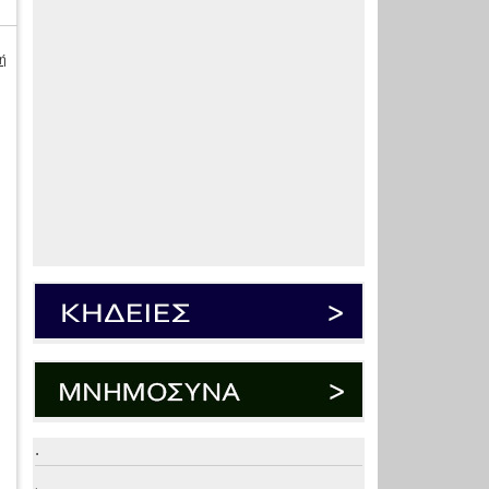
ή
.
.