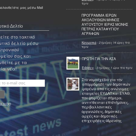
πριν
ολουθείστε μας μέσω Mail
ΠΡΟΓΡΑΜΜΑ ΙΕΡΩΝ
ΑΚΟΛΟΥΘΙΩΝ ΜΗΝΟΣ
ΑΥΓΟΥΣΤΟΥ ΙΕΡΑΣ ΜΟΝΗΣ
τικό Δελτίο
ΠΕΤΡΑΣ ΚΑΤΑΦΥΓΙΟΥ
ΑΓΡΑΦΩΝ
ίτε στο τακτικό
τικό δελτίο μέσω
Κοινωνικά
-
2 ημέρες 14 ώρες
πιο
πριν
κτρονικού
μείου σας και
ΠΡΩΤΗ ΓΙΑ ΤΗΝ ΑΣΑ
θείτε με τα
Ειδήσεις
-
3 ημέρες 1 ώρα
πιο πριν
ία νέα!
Στο νομοσχέδιο για την
απορρόφηση των δημοτικών
φορέων από τις ανώνυμες
εταιρείες ΕΥΔΑΠ και ΕΥΑΘ,
που ψηφίζεται σήμερα,
αντιτίθενται επιστήμονες,
α τεύχη
περιβαλλοντικές
οργανώσεις, δημοτικές
αρχές και δημοτικές
επιχειρήσεις ύδρευσης