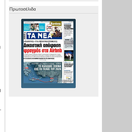
Πρωτοσέλιδα
η
η
,