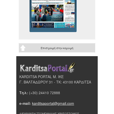
Επιστροφή στην κορυφή
KARDITSA PORTAL Μ. ΙΚΕ
Γ. ΒΑΛΤΑΔΩΡΟΥ 31 - ΤΚ: 43100 ΚΑΡΔΙΤΣΑ
Τηλ:
(+30) 24410 72888
e-mail:
karditsaportal@gmail.com
ΔΙΕΥΘΥΝΣΗ ΤΣΟΜΠΑΝΙΔΗΣ ΧΡΥΣΟΣΤΟΜΟΣ