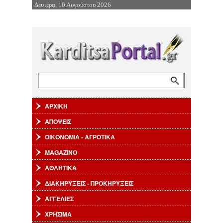
Δευτέρα, 10 Αυγούστου 2026
Επιστροφή στην Πλοήγηση
Αναζήτηση
Φόρμα αναζήτησης
ΑΡΧΙΚΗ
ΑΠΟΨΕΙΣ
ΟΙΚΟΝΟΜΙΑ - ΑΓΡΟΤΙΚΑ
MAGAZINO
ΑΘΛΗΤΙΚΑ
ΔΙΑΚΗΡΥΞΕΙΣ - ΠΡΟΚΗΡΥΞΕΙΣ
ΑΓΓΕΛΙΕΣ
ΧΡΗΣΙΜΑ