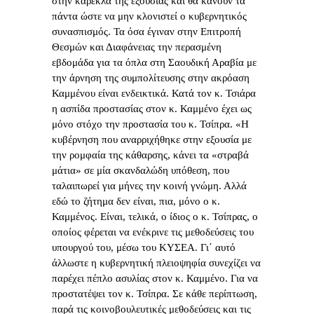
στην καρέκλα της εξουσίας και θα κάνουν τα
πάντα ώστε να μην κλονιστεί ο κυβερνητικός
συνασπισμός. Τα όσα έγιναν στην Επιτροπή
Θεσμών και Διαφάνειας την περασμένη
εβδομάδα για τα όπλα στη Σαουδική Αραβία με
την άρνηση της συμπολίτευσης στην ακρόαση
Καμμένου είναι ενδεικτικά. Κατά τον κ. Τσιάρα
η ασπίδα προστασίας στον κ. Καμμένο έχει ως
μόνο στόχο την προστασία του κ. Τσίπρα. «Η
κυβέρνηση που αναρριχήθηκε στην εξουσία με
την ρομφαία της κάθαρσης, κάνει τα «στραβά
μάτια» σε μία σκανδαλώδη υπόθεση, που
ταλαιπωρεί για μήνες την κοινή γνώμη. Αλλά
εδώ το ζήτημα δεν είναι, πια, μόνο ο κ.
Καμμένος. Είναι, τελικά, ο ίδιος ο κ. Τσίπρας, ο
οποίος φέρεται να ενέκρινε τις μεθοδεύσεις του
υπουργού του, μέσω του ΚΥΣΕΑ. Γι΄ αυτό
άλλωστε η κυβερνητική πλειοψηφία συνεχίζει να
παρέχει πέπλο ασυλίας στον κ. Καμμένο. Για να
προστατέψει τον κ. Τσίπρα. Σε κάθε περίπτωση,
παρά τις κοινοβουλευτικές μεθοδεύσεις και τις