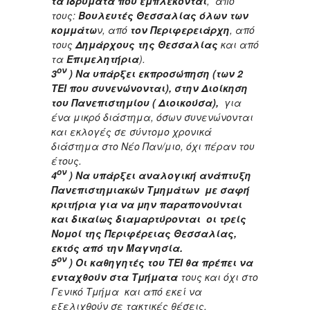
τα Ιδρύματα που εμπλέκονται
, από
τους:
Βουλευτές Θεσσαλίας όλων των
κομμάτω
ν, από
τον Περιφερειάρχη
, από
τους
Δημάρχους της Θεσσαλίας
και από
τα
Επιμελητήρια
).
ον
3
) Να υπάρξει εκπροσώπηση (των 2
ΤΕΙ που συνενώνονται), στην Διοίκηση
του Πανεπιστημίου ( Διοικούσα),
για
ένα μικρό διάστημα, όσων συνενώνονται
και εκλογές σε σύντομο χρονικά
διάστημα στο Νέο Παν/μιο, όχι πέραν του
έτους.
ον
4
) Να υπάρξει αναλογική ανάπτυξη
Πανεπιστημιακών Τμημάτων με σαφή
κριτήρια για να μην παραπονούνται
και δικαίως διαμαρτύρονται οι τρείς
Νομοί της Περιφέρειας Θεσσαλίας,
εκτός από την Μαγνησία.
ον
5
) Οι καθηγητές του ΤΕΙ θα πρέπει να
ενταχθούν στα Τμήματα
τους και όχι στο
Γενικό Τμήμα και από εκεί να
εξελιχθούν σε τακτικές θέσεις.