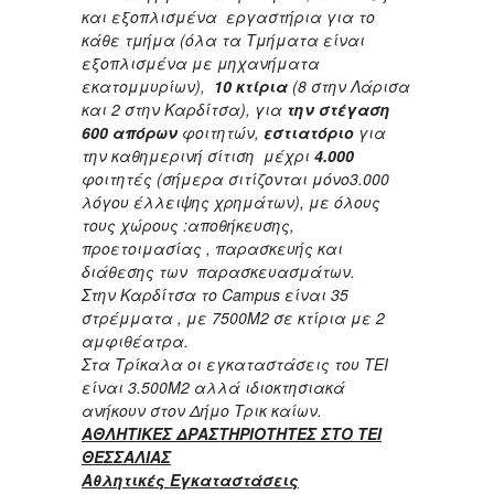
και εξοπλισμένα εργαστήρια για το
κάθε τμήμα (όλα τα Τμήματα είναι
εξοπλισμένα με μηχανήματα
εκατομμυρίων),
10 κτίρια
(8 στην Λάρισα
και 2 στην Καρδίτσα), για
την στέγαση
600 απόρων
φοιτητών,
εστιατόριο
για
την καθημερινή σίτιση μέχρι
4.000
φοιτητές (σήμερα σιτίζονται μόνο3.000
λόγου έλλειψης χρημάτων), με όλους
τους χώρους :αποθήκευσης,
προετοιμασίας , παρασκευής και
διάθεσης των παρασκευασμάτων.
Στην Καρδίτσα το
Campus
είναι 35
στρέμματα , με 7500Μ2 σε κτίρια με 2
αμφιθέατρα.
Στα Τρίκαλα οι εγκαταστάσεις του ΤΕΙ
είναι 3.500Μ2 αλλά ιδιοκτησιακά
ανήκουν στον Δήμο Τρικ καίων.
ΑΘΛΗΤΙΚΕΣ ΔΡΑΣΤΗΡΙΟΤΗΤΕΣ ΣΤΟ ΤΕΙ
ΘΕΣΣΑΛΙΑΣ
Αθλητικές Εγκαταστάσεις