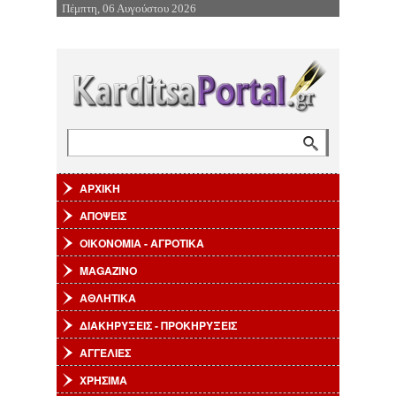
Πέμπτη, 06 Αυγούστου 2026
Επιστροφή στην Πλοήγηση
Αναζήτηση
Φόρμα αναζήτησης
ΑΡΧΙΚΗ
ΑΠΟΨΕΙΣ
ΟΙΚΟΝΟΜΙΑ - ΑΓΡΟΤΙΚΑ
MAGAZINO
ΑΘΛΗΤΙΚΑ
ΔΙΑΚΗΡΥΞΕΙΣ - ΠΡΟΚΗΡΥΞΕΙΣ
ΑΓΓΕΛΙΕΣ
ΧΡΗΣΙΜΑ