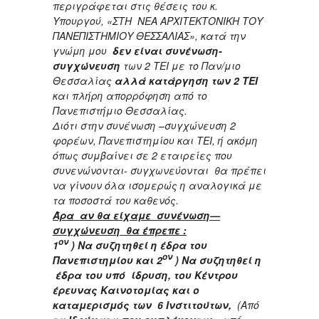
περιγράφεται στις θέσεις του κ.
Υπουργού, «ΣΤΗ ΝΕΑ ΑΡΧΙΤΕΚΤΟΝΙΚΗ ΤΟΥ
ΠΑΝΕΠΙΣΤΗΜΙΟΥ ΘΕΣΣΑΛΙΑΣ», κατά την
γνώμη μου
δεν είναι συνένωση-
συγχώνευση
των 2 ΤΕΙ με το Παν/μιο
Θεσσαλίας
αλλά κατάργηση των 2 ΤΕΙ
και πλήρη απορρόφηση από το
Πανεπιστήμιο Θεσσαλίας.
Διότι στην συνένωση –συγχώνευση 2
φορέων, Πανεπιστημίου και ΤΕΙ, ή ακόμη
όπως συμβαίνει σε 2 εταιρείες που
συνενώνονται- συγχωνεύονται θα πρέπει
να γίνουν όλα ισομερώς η αναλογικά με
τα ποσοστά του καθενός.
Άρα αν θα είχαμε συνένωση—
συγχώνευση θα έπρεπε :
ον
1
) Να συζητηθεί η έδρα του
ον
Πανεπιστημίου και 2
) Να συζητηθεί η
έδρα του υπό ίδρυση, του Κέντρου
έρευνας Καινοτομίας και ο
καταμερισμός των 6 Ινστιτούτων,
(Από