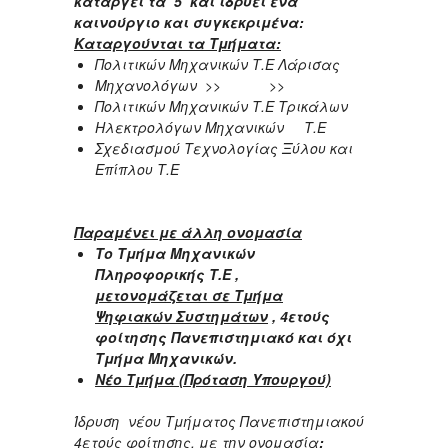
καταργεί τα 5 και ιδρύει ένα
καινούργιο και συγκεκριμένα:
Καταργούνται τα Τμήματα:
Πολιτικών Μηχανικών Τ.Ε Λάρισας
Μηχανολόγων >> >>
Πολιτικών Μηχανικών Τ.Ε Τρικάλων
Ηλεκτρολόγων Μηχανικών Τ.Ε
Σχεδιασμού Τεχνολογίας Ξύλου και
Επίπλου Τ.Ε
Παραμένει με άλλη ονομασία
Το Τμήμα Μηχανικών
Πληροφορικής Τ.Ε ,
μετονομάζεται σε Τμήμα
Ψηφιακών Συστημάτων
, 4ετούς
φοίτησης Πανεπιστημιακό και όχι
Τμήμα Μηχανικών.
Νέο Τμήμα (Πρόταση Υπουργού)
Ίδρυση νέου Τμήματος Πανεπιστημιακού
4ετούς φοίτησης, με την ονομασία
: