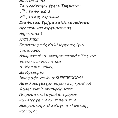
ΔΙΑΙΤΟΛΟΓΙΑΣ
Το αγρόκτημα έχει 2 Τμήματα :
ον
1
) Το Φυτικό &
ον
2
) Το Κτηνοτροφικό
Στο Φυτικό Τμήμα καλλιεργούνται:
Περίπου 700 στρέμματα σε:
Δημητριακά
Κηπευτικά
Κτηνοτροφικές Καλλιέργειες (για
ζωοτροφές)
Αρωματικά και φαρμακευτικά είδη ( για
παραγωγή δρόγης και
αιθέριων ελαίων)
Δενδροκομία
®
Ιπποφαές, αρώνια
SUPERFOODS
Αμπελουργία (με παραγωγή κρασιού)
Φακές χωρίς φυτοφάρμακα
Πειραματικοί αγροί διαφόρων
καλλιεργειών και κηπευτικών
Δοκιμαστική καλλιέργεια κλωστικής
κάνναβης