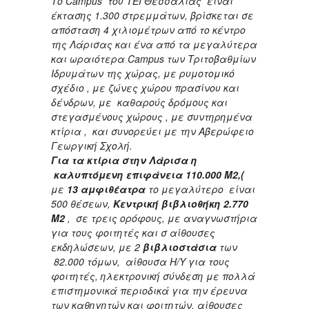
Το
Campus
του ΤΕΙ Θεσσαλίας είναι
έκτασης 1.300 στρεμμάτων, βρίσκεται σε
απόσταση 4 χιλιομέτρων από το κέντρο
της Λάρισας και ένα από τα μεγαλύτερα
και ωραιότερα
Campus
των Τριτοβαθμίων
Ιδρυμάτων της χώρας, με ρυμοτομικό
σχέδιο , με ζώνες χώρου πρασίνου και
δένδρων, με καθαρούς δρόμους και
στεγασμένους χώρους , με συντηρημένα
κτίρια , και συνορεύει με την Αβερώφειο
Γεωργική Σχολή.
Για τα κτίρια στην Λάρισα η
καλυπτόμενη επιφάνεια 110.000 Μ2,(
με
13 αμφιθέατρα
το μεγαλύτερο είναι
500 θέσεων,
Κεντρική βιβλιοθήκη
2.770
Μ2
, σε τρεις ορόφους, με αναγνωστήρια
για τους φοιτητές και σ αίθουσες
εκδηλώσεων, με 2
βιβλιοστάσια
των
82.000 τόμων, αίθουσα Η/Υ για τους
φοιτητές, ηλεκτρονική σύνδεση με πολλά
επιστημονικά περιοδικά για την έρευνα
των καθηγητών και φοιτητών, αίθουσες