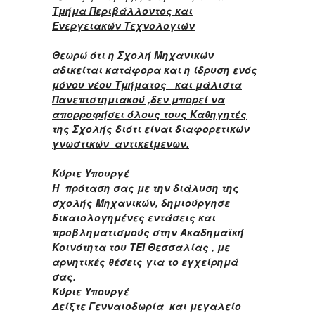
Τμήμα Περιβάλλοντος και
Ενεργειακών Τεχνολογιών
Θεωρώ ότι η Σχολή Μηχανικών
αδικείται κατάφορα και η ίδρυση ενός
μόνου νέου Τμήματος και μάλιστα
Πανεπιστημιακού ,δεν μπορεί να
απορροφήσει όλους τους Καθηγητές
της Σχολής διότι είναι διαφορετικών
γνωστικών αντικείμενων.
Κύριε Υπουργέ
Η πρόταση σας με την διάλυση της
σχολής Μηχανικών, δημιούργησε
δικαιολογημένες εντάσεις και
προβληματισμούς στην Ακαδημαϊκή
Κοινότητα του ΤΕΙ Θεσσαλίας , με
αρνητικές θέσεις για το εγχείρημά
σας.
Κύριε Υπουργέ
Δείξτε Γενναιοδωρία και μεγαλείο