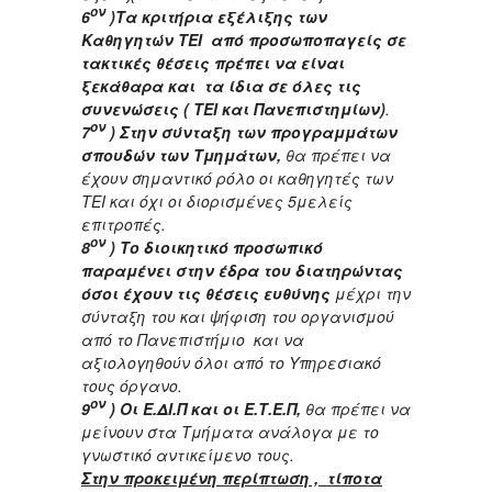
ον
6
)Τα κριτήρια εξέλιξης των
Καθηγητών ΤΕΙ από προσωποπαγείς σε
τακτικές θέσεις πρέπει να είναι
ξεκάθαρα και τα ίδια σε όλες τις
συνενώσεις ( ΤΕΙ και Πανεπιστημίων)
.
ον
7
) Στην σύνταξη των προγραμμάτων
σπουδών των Τμημάτων,
θα πρέπει να
έχουν σημαντικό ρόλο οι καθηγητές των
ΤΕΙ και όχι οι διορισμένες 5μελείς
επιτροπές.
ον
8
) Το διοικητικό προσωπικό
παραμένει στην έδρα του διατηρώντας
όσοι έχουν τις θέσεις ευθύνης
μέχρι την
σύνταξη του και ψήφιση του οργανισμού
από το Πανεπιστήμιο και να
αξιολογηθούν όλοι από το Υπηρεσιακό
τους όργανο.
ον
9
) Οι Ε.ΔΙ.Π και οι Ε.Τ.Ε.Π,
θα πρέπει να
μείνουν στα Τμήματα ανάλογα με το
γνωστικό αντικείμενο τους.
Στην προκειμένη περίπτωση , τίποτα