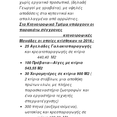
χωρίς εργατικό προσωπικό, (δηλαδή
Γεωργοί με γραβάτα), με υψηλές
αποδόσεις στα κηπευτικά και
απαλλαγμένα από αρρώστιες.
Στο Κτηνοτροφικό Τμήμα υπάρχουν οι
παρακάτω σύγχρονες
κτηνοτροφικές
Μονάδες οι οποίες κτίσθηκαν το 2016.:
25 Αγελάδες Γαλακτοπαραγωγής
και κρεατοπαραγωγής σε κτίριο
440,40 Μ2
100 Πρόβατα—Αίγες με κτίριο
543,55 Μ2
30 Χοιρομητέρες σε κτίρια 900 Μ2
(
2 κτίρια στάβλων, μια αποθήκη
πρώτων υλών, με πλήρες
παρασκευαστήριο ζωοτροφών και
ένα εργαστήριο τεχνητής
σπερματέγχυσης)
300 πτηνά (αυξομειούμενα),
ωοτοκίας και κρεοπαραγωγής σε