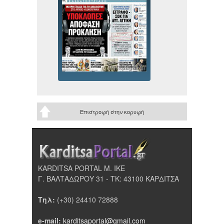
Επιστροφή στην κορυφή
KARDITSA PORTAL Μ. ΙΚΕ
Γ. ΒΑΛΤΑΔΩΡΟΥ 31 - ΤΚ: 43100 ΚΑΡΔΙΤΣΑ
Τηλ:
(+30) 24410 72888
e-mail:
karditsaportal@gmail.com