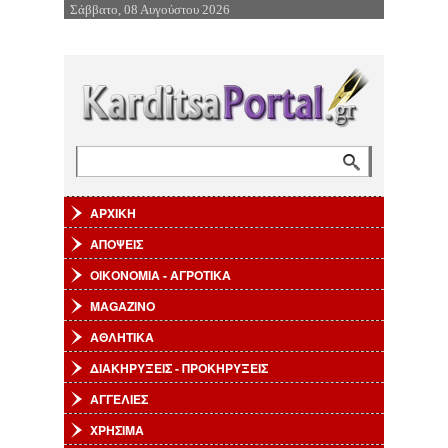
Σάββατο, 08 Αυγούστου 2026
Επιστροφή στην Πλοήγηση
Αναζήτηση
Φόρμα αναζήτησης
ΑΡΧΙΚΗ
ΑΠΟΨΕΙΣ
ΟΙΚΟΝΟΜΙΑ - ΑΓΡΟΤΙΚΑ
MAGAZINO
ΑΘΛΗΤΙΚΑ
ΔΙΑΚΗΡΥΞΕΙΣ - ΠΡΟΚΗΡΥΞΕΙΣ
ΑΓΓΕΛΙΕΣ
ΧΡΗΣΙΜΑ