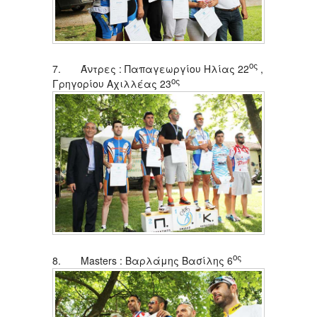
ος
7. Άντρες : Παπαγεωργίου Ηλίας 22
,
ος
Γρηγορίου Αχιλλέας 23
ος
8. Μasters : Βαρλάμης Βασίλης 6