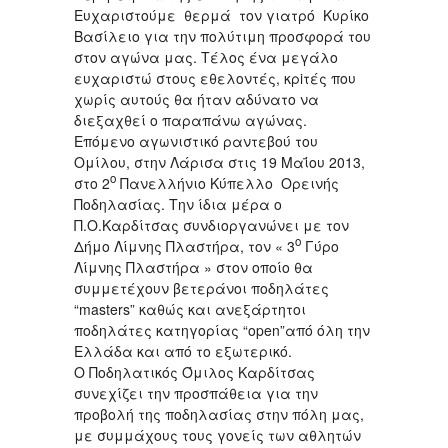
Ευχαριστούμε θερμά τον γιατρό Κυρίκο
Βασίλειο για την πολύτιμη προσφορά του
στον αγώνα μας. Τέλος ένα μεγάλο
ευχαριστώ στους εθελοντές, κρiτές που
χωρίς αυτούς θα ήταν αδύνατο να
διεξαχθεί ο παραπάνω αγώνας.
Επόμενο αγωνιστικό ραντεβού του
Ομίλου, στην Λάρισα στις 19 Μαΐου 2013,
ο
στο 2
Πανελλήνιο Κύπελλο Ορεινής
Ποδηλασίας. Την ίδια μέρα ο
Π.Ο.Καρδίτσας συνδιοργανώνει με τον
ο
Δήμο Λίμνης Πλαστήρα, τον « 3
Γύρο
Λίμνης Πλαστήρα » στον οποίο θα
συμμετέχουν βετεράνοι ποδηλάτες
“masters” καθώς και ανεξάρτητοι
ποδηλάτες κατηγορίας “open”από όλη την
Ελλάδα και από το εξωτερικό.
O Ποδηλατικός Όμιλος Καρδίτσας
συνεχίζει την προσπάθεια για την
προβολή της ποδηλασίας στην πόλη μας,
με συμμάχους τους γονείς των αθλητών