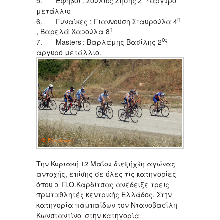
5. Έφηβοι : Σούλιος Ζήσης 2
αργυρό
μετάλλιο
η
6. Γυναίκες : Γιαννούση Σταυρούλα 4
η
, Βαρελά Χαρούλα 8
ος
7. Μasters : Βαρλάμης Βασίλης 2
αργυρό μετάλλιο.
Την Κυριακή 12 Μαΐου διεξήχθη αγώνας
αντοχής, επίσης σε όλες τις κατηγορίες
όπου ο Π.Ο.Καρδίτσας ανέδειξε τρεις
πρωταθλητές κεντρικής Ελλάδος. Στην
κατηγορία παμπαίδων τον Ντανοβασίλη
Κωνσταντίνο, στην κατηγορία