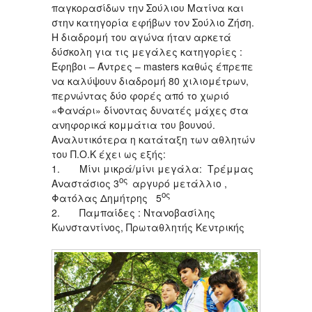
παγκορασίδων την Σούλιου Ματίνα και
στην κατηγορία εφήβων τον Σούλιο Ζήση.
Η διαδρομή του αγώνα ήταν αρκετά
δύσκολη για τις μεγάλες κατηγορίες :
Έφηβοι – Άντρες – masters καθώς έπρεπε
να καλύψουν διαδρομή 80 χιλιομέτρων,
περνώντας δύο φορές από το χωριό
«Φανάρι» δίνοντας δυνατές μάχες στα
ανηφορικά κομμάτια του βουνού.
Αναλυτικότερα η κατάταξη των αθλητών
του Π.Ο.Κ έχει ως εξής:
1. Μίνι μικρά/μίνι μεγάλα: Τρέμμας
ος
Αναστάσιος 3
αργυρό μετάλλιο ,
ος
Φατόλας Δημήτρης 5
2. Παμπαίδες : Ντανοβασίλης
Κωνσταντίνος, Πρωταθλητής Κεντρικής