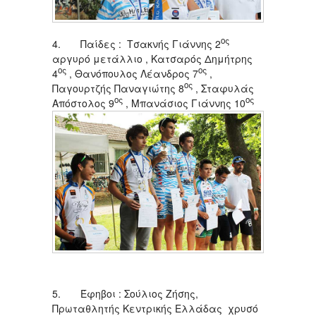
ος
4. Παίδες : Τσακνής Γιάννης 2
αργυρό μετάλλιο , Κατσαρός Δημήτρης
ος
ος
4
, Θανόπουλος Λέανδρος 7
,
ος
Παγουρτζής Παναγιώτης 8
, Σταφυλάς
ος
ος
Απόστολος 9
, Μπανάσιος Γιάννης 10
5. Έφηβοι : Σούλιος Ζήσης,
Πρωταθλητής Κεντρικής Ελλάδας χρυσό