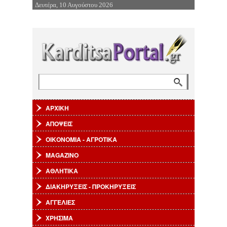
Δευτέρα, 10 Αυγούστου 2026
Επιστροφή στην Πλοήγηση
Αναζήτηση
Φόρμα αναζήτησης
ΑΡΧΙΚΗ
ΑΠΟΨΕΙΣ
ΟΙΚΟΝΟΜΙΑ - ΑΓΡΟΤΙΚΑ
MAGAZINO
ΑΘΛΗΤΙΚΑ
ΔΙΑΚΗΡΥΞΕΙΣ - ΠΡΟΚΗΡΥΞΕΙΣ
ΑΓΓΕΛΙΕΣ
ΧΡΗΣΙΜΑ