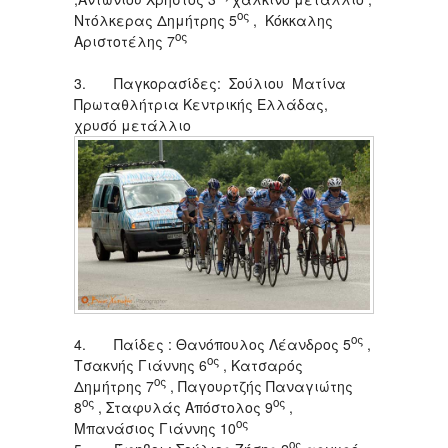
ος
Ντόλκερας Δημήτρης 5
, Κόκκαλης
ος
Αριστοτέλης 7
3. Παγκορασίδες: Σούλιου Ματίνα
Πρωταθλήτρια Κεντρικής Ελλάδας,
χρυσό μετάλλιο
ος
4. Παίδες : Θανόπουλος Λέανδρος 5
,
ος
Τσακνής Γιάννης 6
, Κατσαρός
ος
Δημήτρης 7
, Παγουρτζής Παναγιώτης
ος
ος
8
, Σταφυλάς Απόστολος 9
,
ος
Μπανάσιος Γιάννης 10
ος