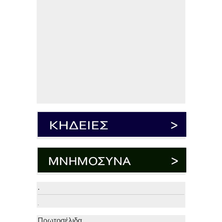
.
.
Πρωτοσέλιδα