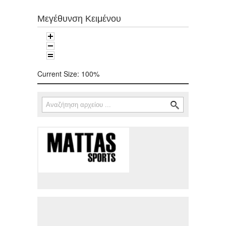
Μεγέθυνση Κειμένου
Current Size:
100%
Αναζήτηση
Φόρμα αναζήτησης