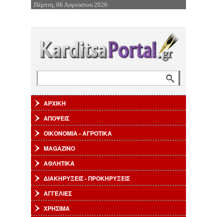
Πέμπτη, 06 Αυγούστου 2026
Επιστροφή στην Πλοήγηση
Αναζήτηση
Φόρμα αναζήτησης
ΑΡΧΙΚΗ
ΑΠΟΨΕΙΣ
ΟΙΚΟΝΟΜΙΑ - ΑΓΡΟΤΙΚΑ
MAGAZINO
ΑΘΛΗΤΙΚΑ
ΔΙΑΚΗΡΥΞΕΙΣ - ΠΡΟΚΗΡΥΞΕΙΣ
ΑΓΓΕΛΙΕΣ
ΧΡΗΣΙΜΑ