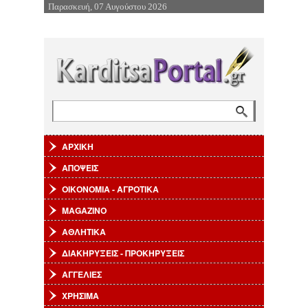
Παρασκευή, 07 Αυγούστου 2026
Επιστροφή στην Πλοήγηση
Αναζήτηση
Φόρμα αναζήτησης
ΑΡΧΙΚΗ
ΑΠΟΨΕΙΣ
ΟΙΚΟΝΟΜΙΑ - ΑΓΡΟΤΙΚΑ
MAGAZINO
ΑΘΛΗΤΙΚΑ
ΔΙΑΚΗΡΥΞΕΙΣ - ΠΡΟΚΗΡΥΞΕΙΣ
ΑΓΓΕΛΙΕΣ
ΧΡΗΣΙΜΑ