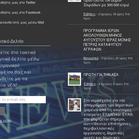
Προστασία του Δήμου
θήστε μας στο Twitter
Σοφάδων με 300.000 ευρώ
υθήστε μας στο Facebook
Ειδήσεις
-
2 ημέρες 18 ώρες
πιο
πριν
ολουθείστε μας μέσω Mail
ΠΡΟΓΡΑΜΜΑ ΙΕΡΩΝ
ΑΚΟΛΟΥΘΙΩΝ ΜΗΝΟΣ
ΑΥΓΟΥΣΤΟΥ ΙΕΡΑΣ ΜΟΝΗΣ
τικό Δελτίο
ΠΕΤΡΑΣ ΚΑΤΑΦΥΓΙΟΥ
ΑΓΡΑΦΩΝ
ίτε στο τακτικό
τικό δελτίο μέσω
Κοινωνικά
-
3 ημέρες 22 ώρες
πιο
πριν
κτρονικού
μείου σας και
ΠΡΩΤΗ ΓΙΑ ΤΗΝ ΑΣΑ
θείτε με τα
Ειδήσεις
-
4 ημέρες 8 ώρες
πιο
ία νέα!
πριν
Στο νομοσχέδιο για την
απορρόφηση των δημοτικών
φορέων από τις ανώνυμες
εταιρείες ΕΥΔΑΠ και ΕΥΑΘ,
που ψηφίζεται σήμερα,
α τεύχη
αντιτίθενται επιστήμονες,
περιβαλλοντικές
οργανώσεις, δημοτικές
αρχές και δημοτικές