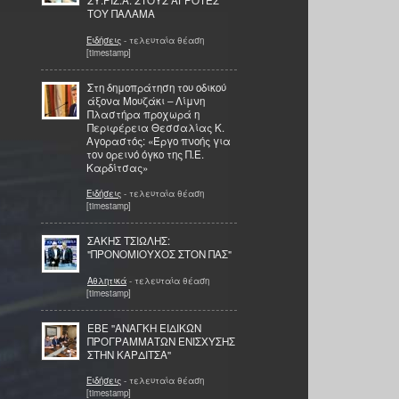
ΣΥ.ΡΙΖ.Α. ΣΤΟΥΣ ΑΓΡΟΤΕΣ
ΤΟΥ ΠΑΛΑΜΑ
Ειδήσεις
- τελευταία θέαση
[timestamp]
Στη δημοπράτηση του οδικού
άξονα Μουζάκι – Λίμνη
Πλαστήρα προχωρά η
Περιφέρεια Θεσσαλίας Κ.
Αγοραστός: «Έργο πνοής για
τον ορεινό όγκο της Π.Ε.
Καρδίτσας»
Ειδήσεις
- τελευταία θέαση
[timestamp]
ΣΑΚΗΣ ΤΣΙΩΛΗΣ:
"ΠΡΟΝΟΜΙΟΥΧΟΣ ΣΤΟΝ ΠΑΣ"
Αθλητικά
- τελευταία θέαση
[timestamp]
ΕΒΕ ''ΑΝΑΓΚΗ ΕΙΔΙΚΩΝ
ΠΡΟΓΡΑΜΜΑΤΩΝ ΕΝΙΣΧΥΣΗΣ
ΣΤΗΝ ΚΑΡΔΙΤΣΑ''
Ειδήσεις
- τελευταία θέαση
[timestamp]