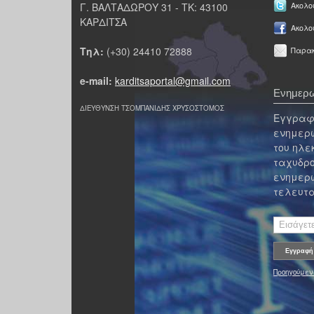
Γ. ΒΑΛΤΑΔΩΡΟΥ 31 - ΤΚ: 43100
Ακολου
ΚΑΡΔΙΤΣΑ
Ακολο
Τηλ:
(+30) 24410 72888
Παρακ
e-mail:
karditsaportal@gmail.com
Ενημερω
ΔΙΕΥΘΥΝΣΗ ΤΣΟΜΠΑΝΙΔΗΣ ΧΡΥΣΟΣΤΟΜΟΣ
Εγγραφε
ενημερω
του ηλε
ταχυδρο
ενημερω
τελευτα
Προηγούμεν