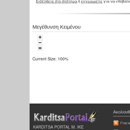
Εισέλθετε στο σύστημα
ή
εγγραφείτε
για να υποβάλ
Μεγέθυνση Κειμένου
Current Size:
100%
Ακολουθ
Γίνετ
KARDITSA PORTAL Μ. ΙΚΕ