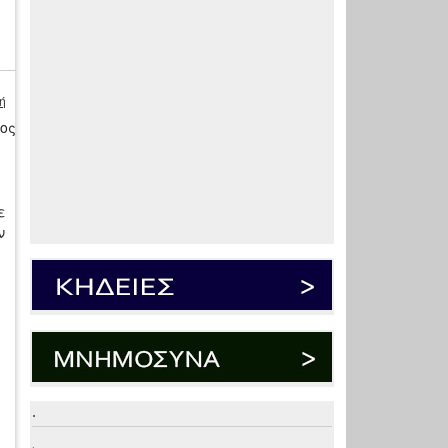
ή
ος
ε
ν
.
.