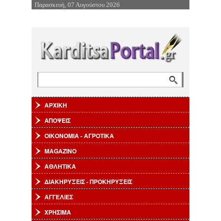
Παρασκευή, 07 Αυγούστου 2026
Επιστροφή στην Πλοήγηση
Αναζήτηση
Φόρμα αναζήτησης
ΑΡΧΙΚΗ
ΑΠΟΨΕΙΣ
ΟΙΚΟΝΟΜΙΑ - ΑΓΡΟΤΙΚΑ
MAGAZINO
ΑΘΛΗΤΙΚΑ
ΔΙΑΚΗΡΥΞΕΙΣ - ΠΡΟΚΗΡΥΞΕΙΣ
ΑΓΓΕΛΙΕΣ
ΧΡΗΣΙΜΑ