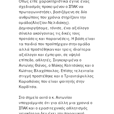
Όπως είπε χαρακτηριστικά έγινε ένας
σχεδιασμός προκειμένου ο ΣΠΑΚ να
πρωταγωνιστήσει, βασιζόμενη σε δύο
ανθρώπους που χρόνια στηρίζουν την
ομάδα(Αλεξίου-Νελιδάκης).
Δημιουργήσαμε, τόνισε, ένα αξιόλογο
σύνολο ακούγοντας τις δικές τους
προτάσεις και παραινέσεις. Η βάση είναι
τα παιδιά που προϋπήρχαν στην ομάδα
αλλά προστέθηκαν και τρεις ιδιαίτερα
αξιόλογοι και έμπειροι, σε υψηλό
επίπεδο, αθλητές. Συγκεκριμένα ο
Αντώνης Θάνος, ο Μάκης Κολτσάκης και ο
Κώστας Βλαχόπουλος. Επίσης τελευταία
στιγμή προστέθηκε και ο Τριαντάφυλλος
Καραθάνος που είναι φοιτητής στην
Καρδίτσα.
Στο σημείο αυτό ο κ. Αντωνίου
υπογράμμισε ότι για άλλη μια χρονιά ο
ΣΠΑΚ και ο ερασιτεχνικός αθλητισμός
γενικότερα δεν έχει την παραμικρή