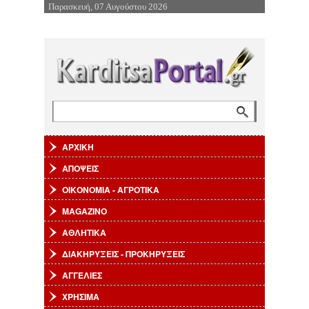
Παρασκευή, 07 Αυγούστου 2026
Επιστροφή στην Πλοήγηση
Αναζήτηση
Φόρμα αναζήτησης
ΑΡΧΙΚΗ
ΑΠΟΨΕΙΣ
ΟΙΚΟΝΟΜΙΑ - ΑΓΡΟΤΙΚΑ
MAGAZINO
ΑΘΛΗΤΙΚΑ
ΔΙΑΚΗΡΥΞΕΙΣ - ΠΡΟΚΗΡΥΞΕΙΣ
ΑΓΓΕΛΙΕΣ
ΧΡΗΣΙΜΑ