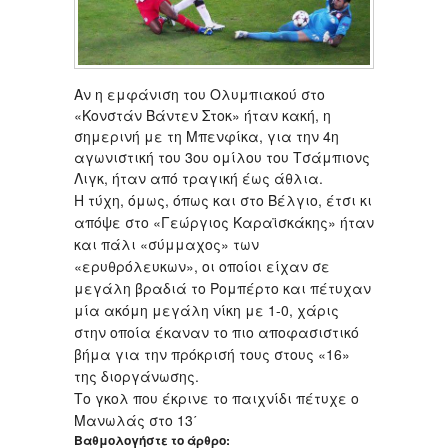
Αν η εμφάνιση του Ολυμπιακού στο
«Κονστάν Βάντεν Στοκ» ήταν κακή, η
σημερινή με τη Μπενφίκα, για την 4η
αγωνιστική του 3ου ομίλου του Τσάμπιονς
Λιγκ, ήταν από τραγική έως άθλια.
Η τύχη, όμως, όπως και στο Βέλγιο, έτσι κι
απόψε στο «Γεώργιος Καραϊσκάκης» ήταν
και πάλι «σύμμαχος» των
«ερυθρόλευκων», οι οποίοι είχαν σε
μεγάλη βραδιά το Ρομπέρτο και πέτυχαν
μία ακόμη μεγάλη νίκη με 1-0, χάρις
στην οποία έκαναν το πιο αποφασιστικό
βήμα για την πρόκρισή τους στους «16»
της διοργάνωσης.
Το γκολ που έκρινε το παιχνίδι πέτυχε ο
Μανωλάς στο 13΄
Βαθμολογήστε το άρθρο: