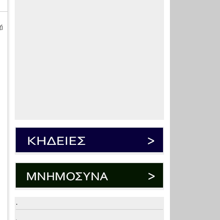
ή
.
.