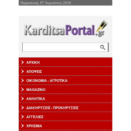
Παρασκευή, 07 Αυγούστου 2026
Επιστροφή στην Πλοήγηση
Αναζήτηση
Φόρμα αναζήτησης
ΑΡΧΙΚΗ
ΑΠΟΨΕΙΣ
ΟΙΚΟΝΟΜΙΑ - ΑΓΡΟΤΙΚΑ
MAGAZINO
ΑΘΛΗΤΙΚΑ
ΔΙΑΚΗΡΥΞΕΙΣ - ΠΡΟΚΗΡΥΞΕΙΣ
ΑΓΓΕΛΙΕΣ
ΧΡΗΣΙΜΑ