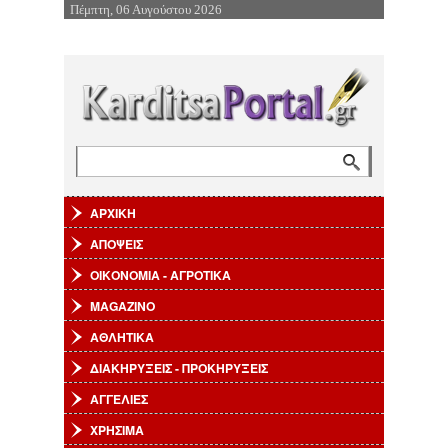
Πέμπτη, 06 Αυγούστου 2026
Επιστροφή στην Πλοήγηση
Αναζήτηση
Φόρμα αναζήτησης
ΑΡΧΙΚΗ
ΑΠΟΨΕΙΣ
ΟΙΚΟΝΟΜΙΑ - ΑΓΡΟΤΙΚΑ
MAGAZINO
ΑΘΛΗΤΙΚΑ
ΔΙΑΚΗΡΥΞΕΙΣ - ΠΡΟΚΗΡΥΞΕΙΣ
ΑΓΓΕΛΙΕΣ
ΧΡΗΣΙΜΑ