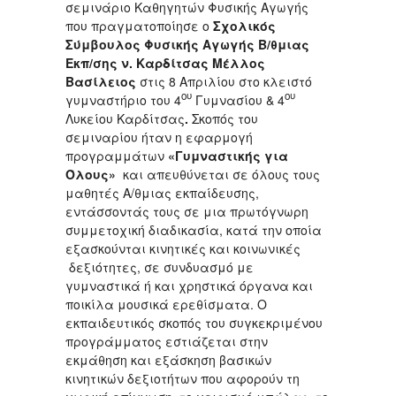
σεμινάριο Καθηγητών Φυσικής Αγωγής
που πραγματοποίησε ο
Σχολικός
Σύμβουλος Φυσικής Αγωγής Β/θμιας
Εκπ/σης ν. Καρδίτσας Μέλλος
Βασίλειος
στις 8 Απριλίου στο κλειστό
ου
ου
γυμναστήριο του 4
Γυμνασίου & 4
Λυκείου Καρδίτσας
.
Σκοπός του
σεμιναρίου ήταν η εφαρμογή
προγραμμάτων
«Γυμναστικής για
Όλους»
και απευθύνεται σε όλους τους
μαθητές Α/θμιας εκπαίδευσης,
εντάσσοντάς τους σε μια πρωτόγνωρη
συμμετοχική διαδικασία, κατά την οποία
εξασκούνται κινητικές και κοινωνικές
δεξιότητες, σε συνδυασμό με
γυμναστικά ή και χρηστικά όργανα και
ποικίλα μουσικά ερεθίσματα. Ο
εκπαιδευτικός σκοπός του συγκεκριμένου
προγράμματος εστιάζεται στην
εκμάθηση και εξάσκηση βασικών
κινητικών δεξιοτήτων που αφορούν τη