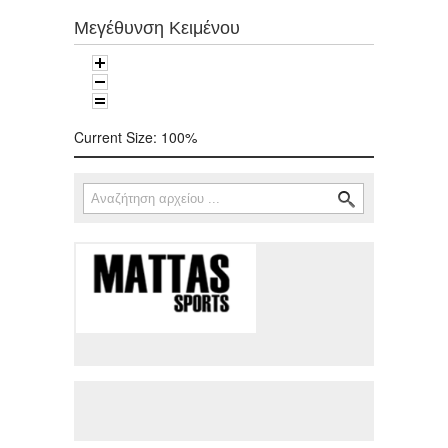
Μεγέθυνση Κειμένου
Current Size:
100%
Αναζήτηση
Φόρμα αναζήτησης