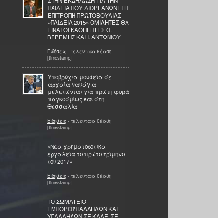
ΣΤΗΝ ΕΚΔΗΛΩΣΗ ΓΙΑ ΤΗΝ
ΠΑΙΔΕΙΑ ΠΟΥ ΔΙΟΡΓΑΝΩΝΕΙ Η
ΕΠΙΤΡΟΠΗ ΠΡΩΤΟΒΟΥΛΙΑΣ
«ΠΑΙΔΕΙΑ 2015» ΟΜΙΛΗΤΕΣ ΘΑ
ΕΙΝΑΙ ΟΙ ΚΑΘΗΓΗΤΕΣ Θ.
ΒΕΡΕΜΗΣ ΚΑΙ Ι. ΑΝΤΩΝΙΟΥ
Ειδήσεις
- τελευταία θέαση
[timestamp]
Υποβρύχια μουσεία σε
αρχαία ναυάγια
μελετώνται για πρώτη φορά
παγκοσμίως και στη
Θεσσαλία
Ειδήσεις
- τελευταία θέαση
[timestamp]
«Νέα χρηματοδοτικά
εργαλεία το πρώτο τρίμηνο
του 2017»
Ειδήσεις
- τελευταία θέαση
[timestamp]
ΤΟ ΣΩΜΑΤΕΙΟ
ΕΜΠΟΡΟΫΠΑΛΛΗΛΩΝ ΚΑΙ
ΥΠΑΛΛΗΛΩΝ ΣΕ ΚΑΛΕΙ ΣΕ