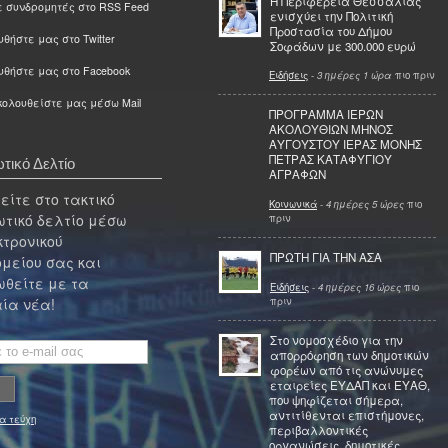
Η Περιφέρεια Θεσσαλίας
ε συνδρομητές στο RSS Feed
ενισχύει την Πολιτική
Προστασία του Δήμου
θήστε μας στο Twitter
Σοφάδων με 300.000 ευρώ
υθήστε μας στο Facebook
Ειδήσεις
-
3 ημέρες 1 ώρα
πιο πριν
ολουθείστε μας μέσω Mail
ΠΡΟΓΡΑΜΜΑ ΙΕΡΩΝ
ΑΚΟΛΟΥΘΙΩΝ ΜΗΝΟΣ
ΑΥΓΟΥΣΤΟΥ ΙΕΡΑΣ ΜΟΝΗΣ
ΠΕΤΡΑΣ ΚΑΤΑΦΥΓΙΟΥ
τικό Δελτίο
ΑΓΡΑΦΩΝ
ίτε στο τακτικό
Κοινωνικά
-
4 ημέρες 5 ώρες
πιο
τικό δελτίο μέσω
πριν
κτρονικού
ΠΡΩΤΗ ΓΙΑ ΤΗΝ ΑΣΑ
μείου σας και
θείτε με τα
Ειδήσεις
-
4 ημέρες 16 ώρες
πιο
πριν
ία νέα!
Στο νομοσχέδιο για την
απορρόφηση των δημοτικών
φορέων από τις ανώνυμες
εταιρείες ΕΥΔΑΠ και ΕΥΑΘ,
που ψηφίζεται σήμερα,
αντιτίθενται επιστήμονες,
α τεύχη
περιβαλλοντικές
οργανώσεις, δημοτικές