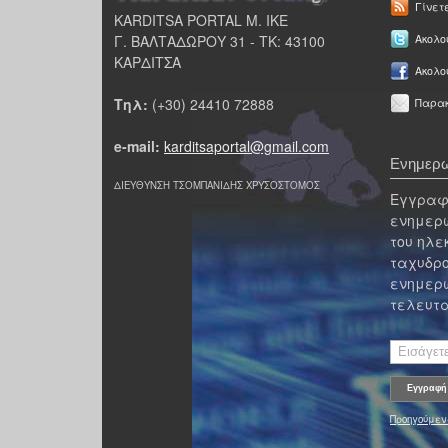
Γίνετ
KARDITSA PORTAL Μ. ΙΚΕ
Γ. ΒΑΛΤΑΔΩΡΟΥ 31 - ΤΚ: 43100
Ακολου
ΚΑΡΔΙΤΣΑ
Ακολο
Τηλ:
(+30) 24410 72888
Παρακ
e-mail:
karditsaportal@gmail.com
Ενημερω
ΔΙΕΥΘΥΝΣΗ ΤΣΟΜΠΑΝΙΔΗΣ ΧΡΥΣΟΣΤΟΜΟΣ
Εγγραφε
ενημερω
του ηλε
ταχυδρο
ενημερω
τελευτα
Προηγούμεν