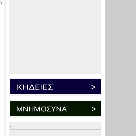
ή
.
.