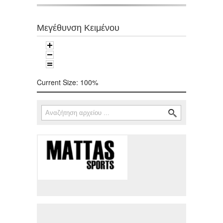
Μεγέθυνση Κειμένου
Current Size:
100%
Αναζήτηση
Φόρμα αναζήτησης