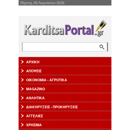
Πέμπτη, 06 Αυγούστου 2026
Επιστροφή στην Πλοήγηση
Αναζήτηση
Φόρμα αναζήτησης
ΑΡΧΙΚΗ
ΑΠΟΨΕΙΣ
ΟΙΚΟΝΟΜΙΑ - ΑΓΡΟΤΙΚΑ
MAGAZINO
ΑΘΛΗΤΙΚΑ
ΔΙΑΚΗΡΥΞΕΙΣ - ΠΡΟΚΗΡΥΞΕΙΣ
ΑΓΓΕΛΙΕΣ
ΧΡΗΣΙΜΑ