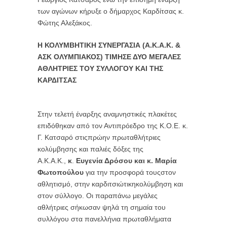
των αγώνων κήρυξε ο δήμαρχος Καρδίτσας κ.
Φώτης Αλεξάκος.
Η ΚΟΛΥΜΒΗΤΙΚΗ ΣΥΝΕΡΓΑΣΙΑ (Α.Κ.Α.Κ. &
ΑΣΚ ΟΛΥΜΠΙΑΚΟΣ) ΤΙΜΗΣΕ ΔΥΟ ΜΕΓΑΛΕΣ
ΑΘΛΗΤΡΙΕΣ ΤΟΥ ΣΥΛΛΟΓΟΥ ΚΑΙ ΤΗΣ
ΚΑΡΔΙΤΣΑΣ
Στην τελετή έναρξης αναμνηστικές πλακέτες
επιδόθηκαν από τον Αντιπρόεδρο της Κ.Ο.Ε. κ.
Γ. Κατσαρό στιςπρώην πρωταθλήτριες
κολύμβησης και παλιές δόξες της
Α.Κ.Α.Κ.,
κ
.
Ευγενία Δρόσου και κ. Μαρία
Φωτοπούλου
για την προσφορά τουςστον
αθλητισμό, στην καρδιτσιώτικηκολύμβηση και
στον σύλλογο. Οι παραπάνω μεγάλες
αθλήτριες σήκωσαν ψηλά τη σημαία του
συλλόγου στα πανελλήνια πρωταθλήματα