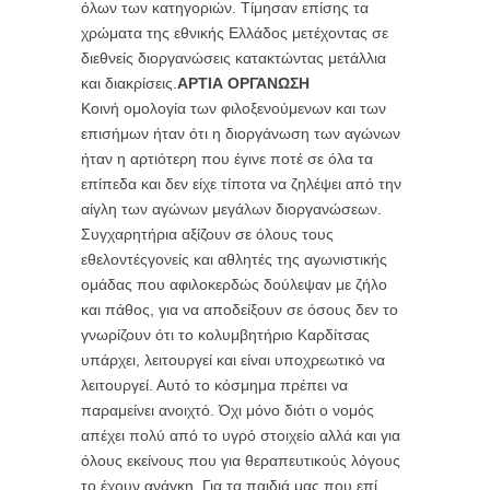
όλων των κατηγοριών. Τίμησαν επίσης τα
χρώματα της εθνικής Ελλάδος μετέχοντας σε
διεθνείς διοργανώσεις κατακτώντας μετάλλια
και διακρίσεις.
ΑΡΤΙΑ ΟΡΓΑΝΩΣΗ
Κοινή ομολογία των φιλοξενούμενων και των
επισήμων ήταν ότι η διοργάνωση των αγώνων
ήταν η αρτιότερη που έγινε ποτέ σε όλα τα
επίπεδα και δεν είχε τίποτα να ζηλέψει από την
αίγλη των αγώνων μεγάλων διοργανώσεων.
Συγχαρητήρια αξίζουν σε όλους τους
εθελοντέςγονείς και αθλητές της αγωνιστικής
ομάδας που αφιλοκερδώς δούλεψαν με ζήλο
και πάθος, για να αποδείξουν σε όσους δεν το
γνωρίζουν ότι το κολυμβητήριο Καρδίτσας
υπάρχει, λειτουργεί και είναι υποχρεωτικό να
λειτουργεί. Αυτό το κόσμημα πρέπει να
παραμείνει ανοιχτό. Όχι μόνο διότι ο νομός
απέχει πολύ από το υγρό στοιχείο αλλά και για
όλους εκείνους που για θεραπευτικούς λόγους
το έχουν ανάγκη. Για τα παιδιά μας που επί