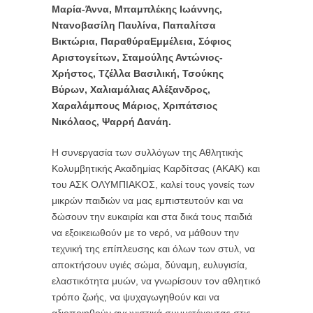
Μαρία-Άννα, Μπαμπλέκης Ιωάννης,
Ντανοβασίλη Παυλίνα, Παπαλίτσα
Βικτώρια, ΠαραθύραΕμμέλεια, Σόφιος
Αριστογείτων, Σταμούλης Αντώνιος-
Χρήστος, Τζέλλα Βασιλική, Τσούκης
Βύρων, Χαλιαμάλιας Αλέξανδρος,
Χαραλάμπους Μάριος, Χριπάτσιος
Νικόλαος, Ψαρρή Δανάη.
Η συνεργασία των συλλόγων της Αθλητικής
Κολυμβητικής Ακαδημίας Καρδίτσας (ΑΚΑΚ) και
του ΑΣΚ ΟΛΥΜΠΙΑΚΟΣ, καλεί τους γονείς των
μικρών παιδιών να μας εμπιστευτούν και να
δώσουν την ευκαιρία και στα δικά τους παιδιά
να εξοικειωθούν με το νερό, να μάθουν την
τεχνική της επίπλευσης και όλων των στυλ, να
αποκτήσουν υγιές σώμα, δύναμη, ευλυγισία,
ελαστικότητα μυών, να γνωρίσουν τον αθλητικό
τρόπο ζωής, να ψυχαγωγηθούν και να
αξιοποιηθούν αγωνιστικά συμμετέχοντας στις