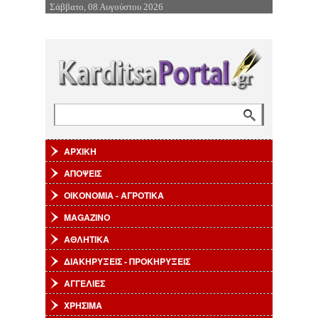
Σάββατο, 08 Αυγούστου 2026
Επιστροφή στην Πλοήγηση
Αναζήτηση
Φόρμα αναζήτησης
ΑΡΧΙΚΗ
ΑΠΟΨΕΙΣ
ΟΙΚΟΝΟΜΙΑ - ΑΓΡΟΤΙΚΑ
MAGAZINO
ΑΘΛΗΤΙΚΑ
ΔΙΑΚΗΡΥΞΕΙΣ - ΠΡΟΚΗΡΥΞΕΙΣ
ΑΓΓΕΛΙΕΣ
ΧΡΗΣΙΜΑ