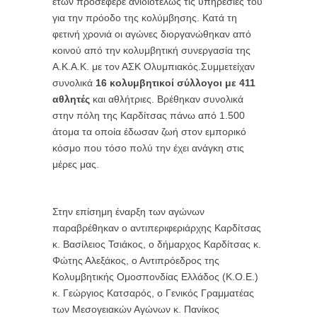
ετών προσέφερε ανιδιοτελώς τις υπηρεσίες του
για την πρόοδο της κολύμβησης. Κατά τη
φετινή χρονιά οι αγώνες διοργανώθηκαν από
κοινού από την κολυμβητική συνεργασία της
Α.Κ.Α.Κ. με τον ΑΣΚ Ολυμπιακός.Συμμετείχαν
συνολικά
16 κολυμβητικοί σύλλογοι με 411
αθλητές
και αθλήτριες. Βρέθηκαν συνολικά
στην πόλη της Καρδίτσας πάνω από 1.500
άτομα τα οποία έδωσαν ζωή στον εμπορικό
κόσμο που τόσο πολύ την έχει ανάγκη στις
μέρες μας.
Στην επίσημη έναρξη των αγώνων
παραβρέθηκαν ο αντιπεριφεριάρχης Καρδίτσας
κ. Βασίλειος Τσιάκος, ο δήμαρχος Καρδίτσας κ.
Φώτης Αλεξάκος, ο Αντιπρόεδρος της
Κολυμβητικής Ομοσπονδίας Ελλάδος (Κ.Ο.Ε.)
κ. Γεώργιος Κατσαρός, o Γενικός Γραμματέας
των Μεσογειακών Αγώνων κ. Πανίκος