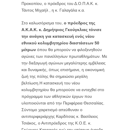
Προκοπίου, ο πρόεδρος του Δ.Ο.Π.Α.Κ. κ.
Τάντος Μιχαήλ , η κ. Γαλαγάλα κ.α.
Στο καλωσόρισμα του,
ο πρόεδρος της
Α.Κ.Α.Κ. κ. Δημήτριος Γκούγκλιας τόνισε
την
ανάγκη για κατασκευή ενός νέου
εθνικού κολυμβητηρίου διαστάσεων 50
μέτρων
όπου θα μπορούν να φιλοξενηθούν
αγώνες των πανελληνίων πρωταθλημάτων. Με
την διεξαγωγή αγώνων μεγαλύτερης εμβέλειας
και δυναμικής, όπως επισήμανε, η οικονομική
ζωή της πόλης θα σημειώσει μεγάλη
βελτίωση.Η κατασκευή του νέου
κολυμβητηρίου θα μπορούσε να ενταχθεί στο
πρόγραμμα των αθλητικών έργων που
υλοποιούνται από την Περιφέρεια Θεσσαλίας.
Σύντομο χαιρετισμό απεύθυναν ο
αντιπεριφεριάρχης Καρδίτσας κ. Βασίλειος
Τσιάκος, ο Αντιπρόεδρος της Κ.Ο.Ε. κ.
Γεώργιος Κατσαρός ενώ την επίσημη έναρξη