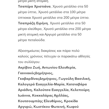
μέτρα μικτή ατομική.
Τσαπέρα Χριστιάνα
, Χρυσό μετάλλιο στα 50
μέτρα ύπτιο, Χρυσό μετάλλιο στα 100 μέτρα
ύπτιοκαι Χρυσό μετάλλιο στα 200 μέτρα ύπτιο.
Τσαπράζη Ειρήνη
, Χρυσό μετάλλιο στα 50
μέτρα ελεύθερο, Χρυσό μετάλλιο στα 200 μέτρα
μικτή ατομική και Αργυρό μετάλλιο στα 50
μέτρα πεταλούδα.
Αξιοσημείωτες διακρίσεις και πάρα πολύ
καλούς χρόνους πέτυχαν οι παρακάτω αθλητές
του συλλόγου:
Ακρίβου Ζωή, Αντωνίου Ελευθερία,
Γιαννακός∆ημήτριος,
Γκαβαρδίνας∆ημήτριος, Γωγούλη Βασιλική,
Καλογερά Ευαγγελία-Μαρία, Κατσιαβάρα
Αριάδνη, Καλούτσα Ευαγγελία, Κελεπούρη
Ιωάννα, Κοκκαλάρας Αχιλλέας,
Κουτσουμπέης Ελευθέριος, Κροκίδα
Αργυρώ, Κωστίκου Φωτεινή, Κωφού