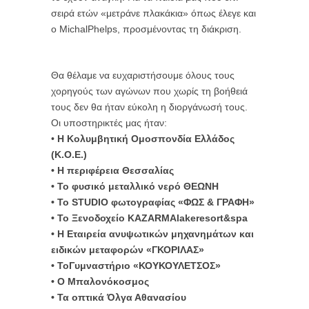
σειρά ετών «μετράνε πλακάκια» όπως έλεγε και
ο MichalPhelps, προσμένοντας τη διάκριση.
Θα θέλαμε να ευχαριστήσουμε όλους τους
χορηγούς των αγώνων που χωρίς τη βοήθειά
τους δεν θα ήταν εύκολη η διοργάνωσή τους.
Οι υποστηρικτές μας ήταν:
•
Η Κολυμβητική Ομοσπονδία Ελλάδος
(Κ.Ο.Ε.)
• Η περιφέρεια Θεσσαλίας
• Το φυσικό μεταλλικό νερό ΘΕΩΝΗ
• Το STUDIO φωτογραφίας «ΦΩΣ & ΓΡΑΦΗ»
• Το Ξενοδοχείο KAZARMAlakeresort&spa
• Η Εταιρεία ανυψωτικών μηχανημάτων και
ειδικών μεταφορών «ΓΚΟΡΙΛΑΣ»
• ΤοΓυμναστήριο «ΚΟΥΚΟΥΛΕΤΣΟΣ»
• Ο Μπαλονόκοσμος
• Τα οπτικά Όλγα Αθανασίου