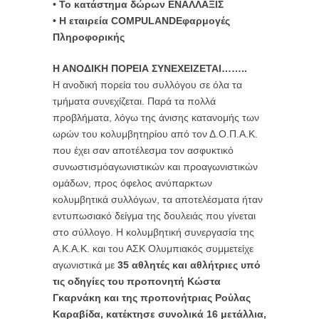
• Το κατάστημα δώρων ΕΝΑΛΛΑΞΙΣ
• Η εταιρεία COMPULANDΕφαρμογές
Πληροφορικής
Η ΑΝΟΔΙΚΗ ΠΟΡΕΙΑ ΣΥΝΕΧΕΙΖΕΤΑΙ……..
Η ανοδική πορεία του συλλόγου σε όλα τα
τμήματα συνεχίζεται. Παρά τα πολλά
προβλήματα, λόγω της άνισης κατανομής των
ωρών του κολυμβητηρίου από τον Δ.Ο.Π.Α.Κ.
που έχει σαν αποτέλεσμα τον ασφυκτικό
συνωστισμόαγωνιστικών και προαγωνιστικών
ομάδων, προς όφελος ανύπαρκτων
κολυμβητικά συλλόγων, τα αποτελέσματα ήταν
εντυπωσιακό δείγμα της δουλειάς που γίνεται
στο σύλλογο. Η κολυμβητική συνεργασία της
Α.Κ.Α.Κ. και του ΑΣΚ Ολυμπιακός συμμετείχε
αγωνιστικά με
35 αθλητές και αθλήτριες υπό
τις οδηγίες του προπονητή Κώστα
Γκαρνάκη και της προπονήτριας Ρούλας
Καραβίδα, κατέκτησε συνολικά 16 μετάλλια,