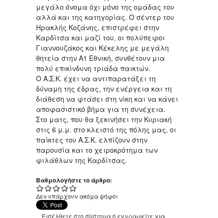
μεγάλο όνομα όχι μόνο της ομάδας του
αλλά και της κατηγορίας. Ο σέντερ του
Ηρακλής Κοζάνης, επιστρέφει στην
Καρδίτσα και μαζί του, οι πολύπειροι
Γιαννουζάκος και Κέκελης με μεγάλη
θητεία στην Α1 Εθνική, συνθέτουν μια
πολύ επικίνδυνη τριάδα παικτών.
Ο Α.Σ.Κ. έχει να αντιπαρατάξει τη
δύναμη της έδρας, την ενέργεια και τη
διάθεση να φτάσει στη νίκη και να κάνει
αποφασιστικό βήμα για τη συνέχεια.
Στο ματς, που θα ξεκινήσει την Κυριακή
στις 6 μ.μ. στο κλειστό της πόλης μας, οι
παίκτες του Α.Σ.Κ. ελπίζουν στην
παρουσία και το χειροκρότημα των
φιλάθλων της Καρδίτσας.
Βαθμολογήστε το άρθρο:
Δεν υπάρχουν ακόμα ψήφοι
Εισέλθετε στο σύστημα
ή
εγγραφείτε
για