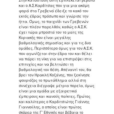
και ο Α.Σ.Καρδίτσας που για μια ακόμη
φορά στα Γρεβενά έδειξε το κακό του
εκτός έδρας πρόσωπο και γνώρισε την
ήττα. Όμως, το παιχνίδι των Γρεβενών
είναι πλέον παρελθόν, καθώς ο Α.Σ.Κ.
έχει τώρα μπροστά του το ματς της
Κυριακής που είναι μεγάλης
βαθμολογικής σημασίας και για τις δυο
ομάδες. Περισσότερο όμως για τον Α.Σ.Κ.
που αγωνίζεται στην έδρα του και θέλει
να πάρει τη νίκη για να επιστρέψει στις
επιτυχίες και να βελτιώσει τη
βαθμολογική του θέση. Απέναντί του, θα
βρει τον Ηρακλή Κοζάνης, που ξεκίνησε
φουριόζος το πρωτάθλημα αλλά στη
συνέχεια διέγραψε μέτρια πορεία, όμως
είναι μια ομάδα με εξαιρετικά
έμπειρους και ικανούς παίκτες. Πρώτος
και καλύτερος ο Καρδιτσιώτης Γιάννης
Γιαννούλης, ο οποίος είναι πρώτος
σκόρερ της Γ’ Εθνικής και βέβαια το