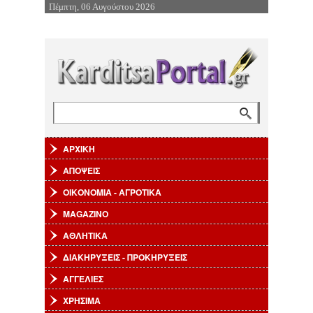
Πέμπτη, 06 Αυγούστου 2026
Επιστροφή στην Πλοήγηση
Αναζήτηση
Φόρμα αναζήτησης
ΑΡΧΙΚΗ
ΑΠΟΨΕΙΣ
ΟΙΚΟΝΟΜΙΑ - ΑΓΡΟΤΙΚΑ
MAGAZINO
ΑΘΛΗΤΙΚΑ
ΔΙΑΚΗΡΥΞΕΙΣ - ΠΡΟΚΗΡΥΞΕΙΣ
ΑΓΓΕΛΙΕΣ
ΧΡΗΣΙΜΑ