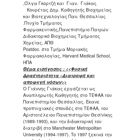
,Όλγα Γκορτζή και Γιαν. Γιάκας
Κουρέτας Δημ. Καθηγητής Βιοχημείας
και Βιοτεχνολογίας Παν. Θεσσαλίας
.Πτυχίο Τμήματος
Φαρμακευτικής,Πανεπιστήμιο Πατρών
Διδακτορικό Βιοχημείας Τμήματος
Χημείας, ΑΠΘ
Postdoc. στο Τμήμα Μοριακής
Φαρμακολογίας, Harvard Medical School,
ΗΠΑ
Θέμα εισήγησης : <<Φυσική
Δραστηριότητα –Διατροφή και
αποφυγή νόσων>>
Ο Γιάννης Γιάκας εργάζεται ως
Αναπληρωτής Καθηγητής στο ΤΕΦΑΑ του
Πανεπιστημίου Θεσσαλίας. Έκανε
προπτυχιακές σπουδές στο ΤΕΦΑΑ, του
Αριστοτέλειου Πανεπιστημίου Θεσ/νίκης
(1989-1993), και την διδακτορική του
διατριβή στο Manchester Metropolitan
University (1994-1997). To 1997 ξεκινά την