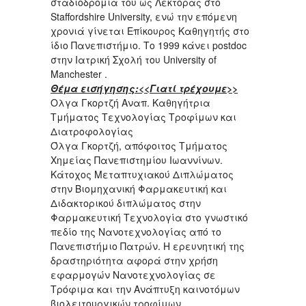
σταδιοδρομία του ως Λέκτορας στο
Staffordshire University, ενώ την επόμενη
χρονιά γίνεται Επίκουρος Καθηγητής στο
ίδιο Πανεπιστήμιο. Το 1999 κάνει postdoc
στην Ιατρική Σχολή του University of
Manchester .
Θέμα εισήγησης:<<Γιατί τρέχουμε>>
Ολγα Γκορτζή Αναπ. Καθηγήτρια
Τμήματος Τεχνολογίας Τροφίμων και
Διατροφολογίας
Όλγα Γκορτζή, απόφοιτος Τμήματος
Χημείας Πανεπιστημίου Ιωαννίνων.
Κάτοχος Μεταπτυχιακού Διπλώματος
στην Βιομηχανική Φαρμακευτική και
Διδακτορικού διπλώματος στην
Φαρμακευτική Τεχνολογία στο γνωστικό
πεδίο της Νανοτεχνολογίας από το
Πανεπιστήμιο Πατρών. Η ερευνητική της
δραστηριότητα αφορά στην χρήση
εφαρμογών Νανοτεχνολογίας σε
Τρόφιμα και την Ανάπτυξη καινοτόμων
βιολειτουργικών τροφίμων.