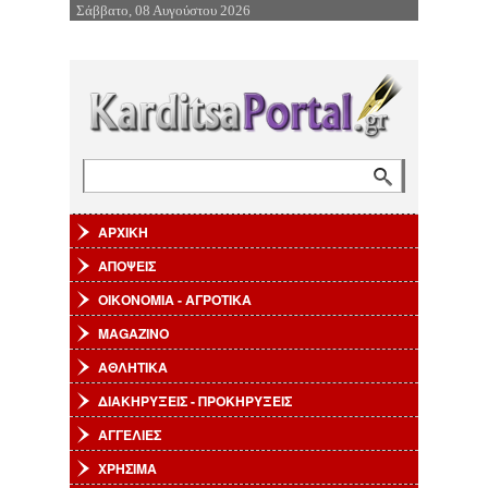
Σάββατο, 08 Αυγούστου 2026
Επιστροφή στην Πλοήγηση
Αναζήτηση
Φόρμα αναζήτησης
ΑΡΧΙΚΗ
ΑΠΟΨΕΙΣ
ΟΙΚΟΝΟΜΙΑ - ΑΓΡΟΤΙΚΑ
MAGAZINO
ΑΘΛΗΤΙΚΑ
ΔΙΑΚΗΡΥΞΕΙΣ - ΠΡΟΚΗΡΥΞΕΙΣ
ΑΓΓΕΛΙΕΣ
ΧΡΗΣΙΜΑ