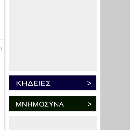
ή
ή
ς
.
.
.