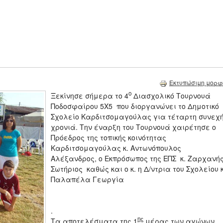
Εκτυπώσιμη μορφ
ο
Ξεκίνησε σήμερα το 4
Διασχολικό Τουρνουά
Ποδοσφαίρου 5Χ5 που διοργανώνει το Δημοτικό
Σχολείο Καρδιτσομαγούλας για τέταρτη συνεχ
χρονιά. Την έναρξη του Τουρνουά χαιρέτησε ο
Πρόεδρος της τοπικής κοινότητας
Καρδιτσομαγούλας κ. Αντωνόπουλος
Αλέξανδρος, ο Εκπρόσωπος της ΕΠΣ κ. Ζαρχανή
Σωτήριος καθώς και ο κ. η Δ/ντρια του Σχολείου κ
Παλαπέλα Γεωργία
.
ης
Τα αποτελέσματα της 1
μέρας των αγώνων