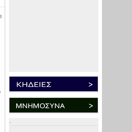
ή
0
.
.