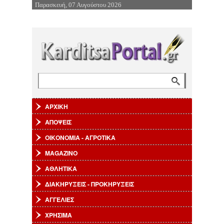
Παρασκευή, 07 Αυγούστου 2026
Επιστροφή στην Πλοήγηση
Αναζήτηση
Φόρμα αναζήτησης
ΑΡΧΙΚΗ
ΑΠΟΨΕΙΣ
ΟΙΚΟΝΟΜΙΑ - ΑΓΡΟΤΙΚΑ
MAGAZINO
ΑΘΛΗΤΙΚΑ
ΔΙΑΚΗΡΥΞΕΙΣ - ΠΡΟΚΗΡΥΞΕΙΣ
ΑΓΓΕΛΙΕΣ
ΧΡΗΣΙΜΑ