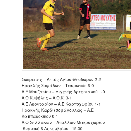
Σώκρατες – Αετός Αγίου Θεοδώρου 2-2
Ηρακλής Σοφάδων – Ταυρωπός 6-0
Α.Ε Μουζακίου – Διγενής Αρτεσιανού 1-0
Α.Ο Κυψέλης – Α.Ο.Κ. 3-1
Α.Ε Λεονταρίου – Α.Ε Καρποχωρίου 1-1
Ηρακλής Καρδιτσομάγουλας – Α.Ε
Καππαδοκικού 0-1
Α.Ο Σελλάνων – Απόλλων Μακρυχωρίου
Κυριακή 6 Δεκεμβρίου 15:00