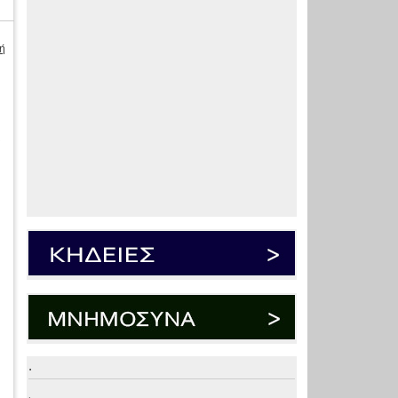
ή
ι
.
.