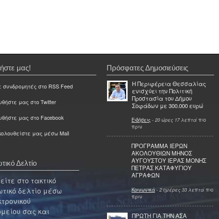
ήστε μας!
Πρόσφατες Δημοσιεύσεις
Η Περιφέρεια Θεσσαλίας
ε συνδρομητές στο RSS Feed
ενισχύει την Πολιτική
Προστασία του Δήμου
θήστε μας στο Twitter
Σοφάδων με 300.000 ευρώ
υθήστε μας στο Facebook
Ειδήσεις
-
20 ώρες 17 λεπτά
πιο
πριν
ολουθείστε μας μέσω Mail
ΠΡΟΓΡΑΜΜΑ ΙΕΡΩΝ
ΑΚΟΛΟΥΘΙΩΝ ΜΗΝΟΣ
ΑΥΓΟΥΣΤΟΥ ΙΕΡΑΣ ΜΟΝΗΣ
τικό Δελτίο
ΠΕΤΡΑΣ ΚΑΤΑΦΥΓΙΟΥ
ΑΓΡΑΦΩΝ
ίτε στο τακτικό
τικό δελτίο μέσω
Κοινωνικά
-
2 ημέρες 33 λεπτά
πιο
πριν
κτρονικού
μείου σας και
ΠΡΩΤΗ ΓΙΑ ΤΗΝ ΑΣΑ